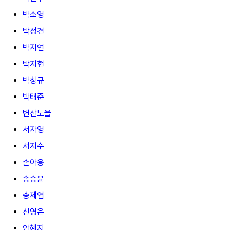
박소영
박정견
박지연
박지현
박창규
박태준
변산노을
서자영
서지수
손아용
송승윤
송제엽
신영은
안혜지