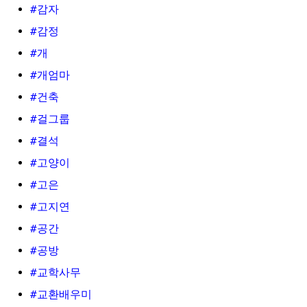
#감자
#감정
#개
#개엄마
#건축
#걸그룹
#결석
#고양이
#고은
#고지연
#공간
#공방
#교학사무
#교환배우미