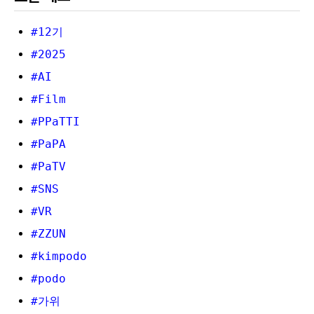
#12기
#2025
#AI
#Film
#PPaTTI
#PaPA
#PaTV
#SNS
#VR
#ZZUN
#kimpodo
#podo
#가위