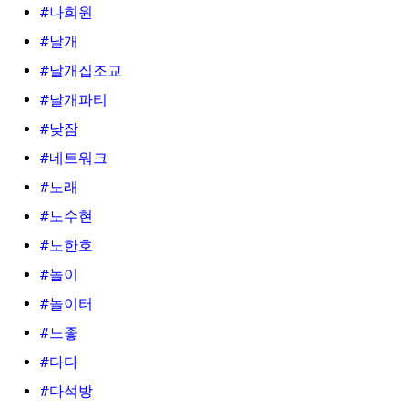
#나희원
#날개
#날개집조교
#날개파티
#낮잠
#네트워크
#노래
#노수현
#노한호
#놀이
#놀이터
#느좋
#다다
#다석방