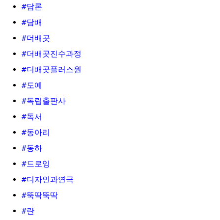
#담론
#담배
#더배곳
#더배곳진수과정
#더배곳플러스원
#도예
#독립출판사
#독서
#동아리
#동하
#드로잉
#디자인과연극
#뚝딱뚝딱
#란