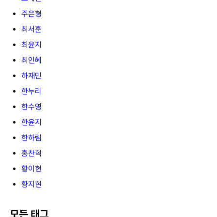
주은형
최서훈
최윤지
최인혜
하재민
한누리
한수영
한윤지
한하림
홍찬혁
황이현
황지현
모든 태그