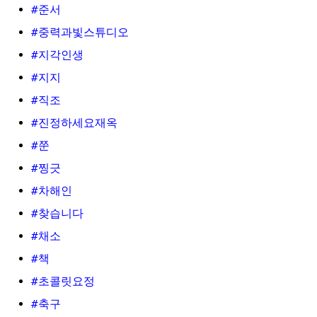
#준서
#중력과빛스튜디오
#지각인생
#지지
#직조
#진정하세요재옥
#쭌
#찡긋
#차해인
#찾습니다
#채소
#책
#초콜릿요정
#축구