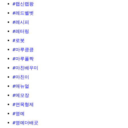
#랩신랩왕
#레드벨벳
#레시피
#레터링
#로봇
#마루킁킁
#마루폴짝
#마친배우미
#마친이
#매뉴얼
#메모장
#면목형제
#명예
#명예더배곳