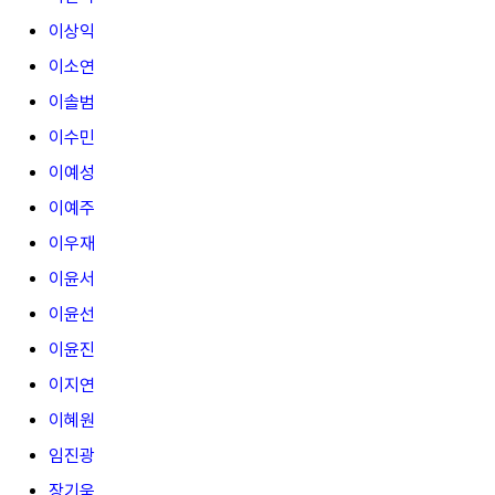
이상익
이소연
이솔범
이수민
이예성
이예주
이우재
이윤서
이윤선
이윤진
이지연
이혜원
임진광
장기욱