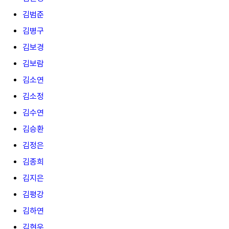
김범준
김병구
김보경
김보람
김소연
김소정
김수연
김승환
김정은
김종희
김지은
김평강
김하연
김현우