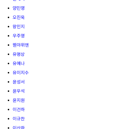
양민영
오진욱
왕인지
우주영
웬야위앤
유명상
유예나
유이지수
윤성서
윤우석
윤지원
이건하
이규찬
이산하