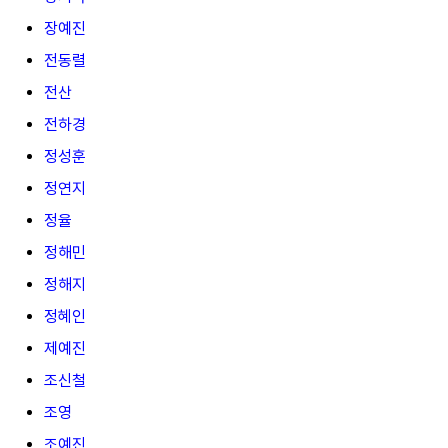
장예진
전동렬
전산
전하경
정성훈
정연지
정율
정해민
정해지
정혜인
제예진
조신철
조영
조예진