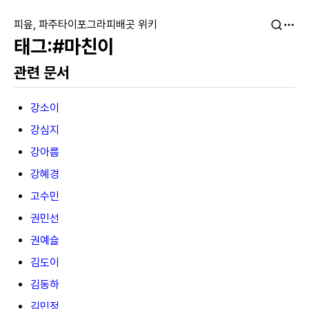
피읖, 파주타이포그라피배곳 위키
#마친이
관련 문서
강소이
강심지
강아름
강혜경
고수민
권민선
권예슬
김도이
김동하
김민정