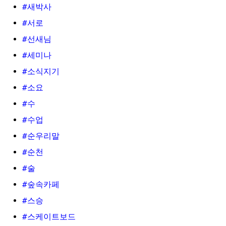
#새박사
#서로
#선새님
#세미나
#소식지기
#소요
#수
#수업
#순우리말
#순천
#술
#숲속카페
#스승
#스케이트보드