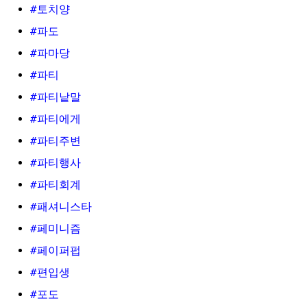
#토치양
#파도
#파마당
#파티
#파티낱말
#파티에게
#파티주변
#파티행사
#파티회계
#패셔니스타
#페미니즘
#페이퍼펍
#편입생
#포도