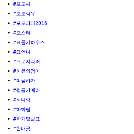
#포도씨
#포도씨유
#포도파티2016
#포스터
#표둘기하우스
#표언니
#프로지각러
#피읖의엄마
#피읖하자
#필름카메라
#하나림
#하하림
#학기말발표
#한배곳