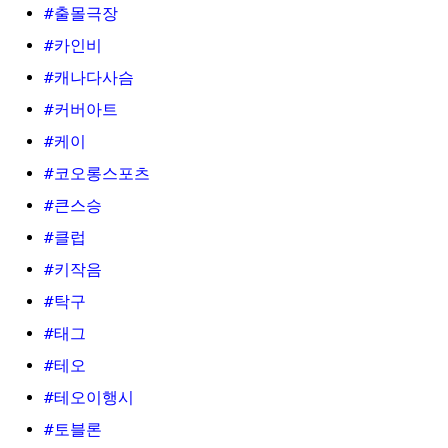
#출몰극장
#카인비
#캐나다사슴
#커버아트
#케이
#코오롱스포츠
#큰스승
#클럽
#키작음
#탁구
#태그
#테오
#테오이행시
#토블론