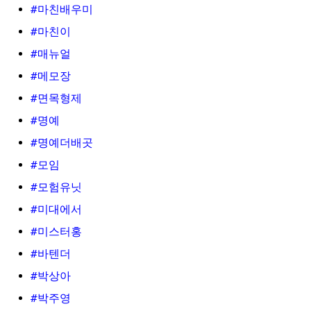
#마친배우미
#마친이
#매뉴얼
#메모장
#면목형제
#명예
#명예더배곳
#모임
#모험유닛
#미대에서
#미스터홍
#바텐더
#박상아
#박주영