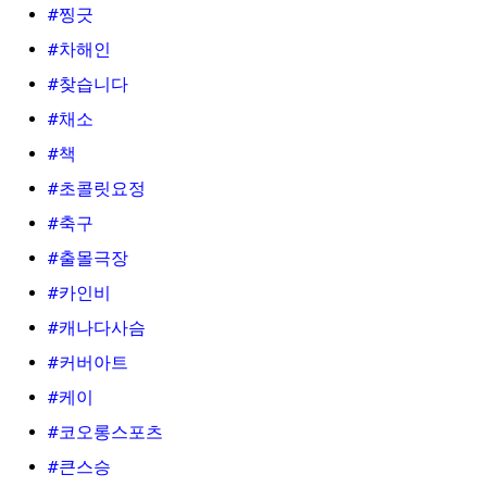
#찡긋
#차해인
#찾습니다
#채소
#책
#초콜릿요정
#축구
#출몰극장
#카인비
#캐나다사슴
#커버아트
#케이
#코오롱스포츠
#큰스승