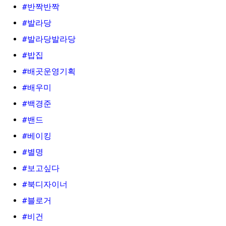
#반짝반짝
#발라당
#발라당발라당
#밥집
#배곳운영기획
#배우미
#백경준
#밴드
#베이킹
#별명
#보고싶다
#북디자이너
#블로거
#비건