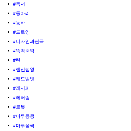
#독서
#동아리
#동하
#드로잉
#디자인과연극
#뚝딱뚝딱
#란
#랩신랩왕
#레드벨벳
#레시피
#레터링
#로봇
#마루킁킁
#마루폴짝