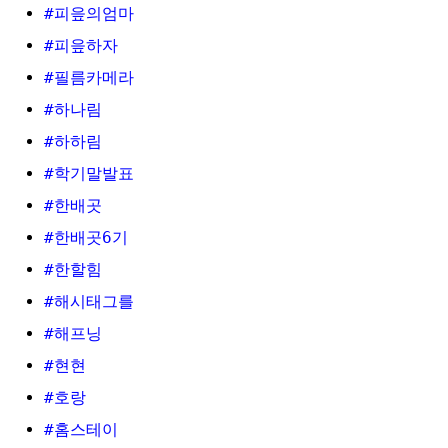
#피읖의엄마
#피읖하자
#필름카메라
#하나림
#하하림
#학기말발표
#한배곳
#한배곳6기
#한할힘
#해시태그를
#해프닝
#현현
#호랑
#홈스테이