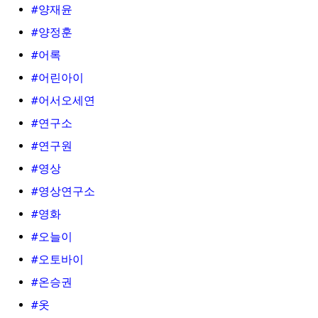
#양재윤
#양정훈
#어록
#어린아이
#어서오세연
#연구소
#연구원
#영상
#영상연구소
#영화
#오늘이
#오토바이
#온승권
#옷