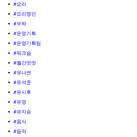
#요리
#요리명인
#우박
#운영기획
#운영기획팀
#워크숍
#월간멋멋
#유나연
#유석준
#유시후
#유영
#유지승
#음식
#음악