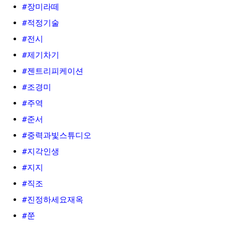
#장미라떼
#적정기술
#전시
#제기차기
#젠트리피케이션
#조경미
#주역
#준서
#중력과빛스튜디오
#지각인생
#지지
#직조
#진정하세요재옥
#쭌