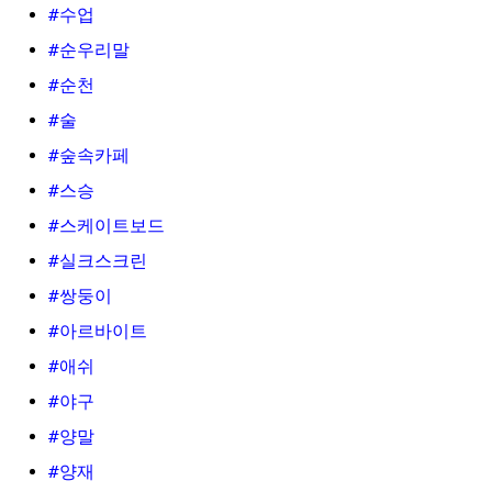
#수업
#순우리말
#순천
#술
#숲속카페
#스승
#스케이트보드
#실크스크린
#쌍둥이
#아르바이트
#애쉬
#야구
#양말
#양재