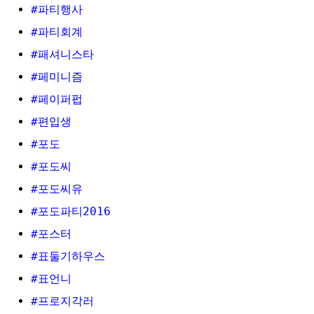
#파티행사
#파티회계
#패셔니스타
#페미니즘
#페이퍼펍
#편입생
#포도
#포도씨
#포도씨유
#포도파티2016
#포스터
#표둘기하우스
#표언니
#프로지각러