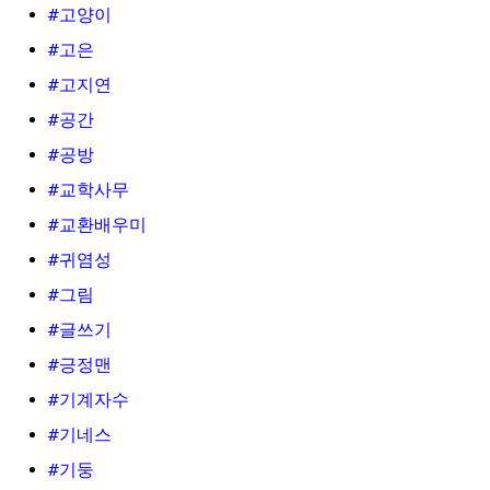
#고양이
#고은
#고지연
#공간
#공방
#교학사무
#교환배우미
#귀염성
#그림
#글쓰기
#긍정맨
#기계자수
#기네스
#기둥