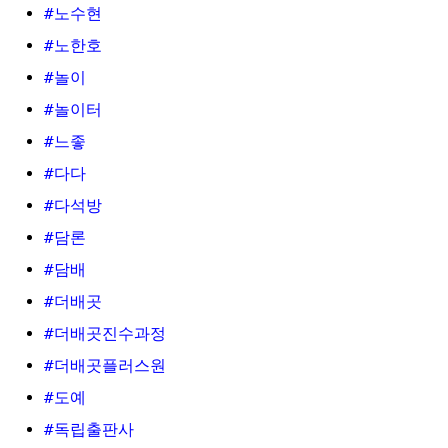
#노수현
#노한호
#놀이
#놀이터
#느좋
#다다
#다석방
#담론
#담배
#더배곳
#더배곳진수과정
#더배곳플러스원
#도예
#독립출판사