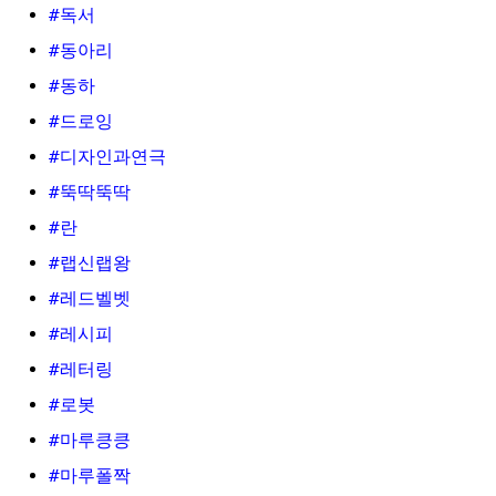
#독서
#동아리
#동하
#드로잉
#디자인과연극
#뚝딱뚝딱
#란
#랩신랩왕
#레드벨벳
#레시피
#레터링
#로봇
#마루킁킁
#마루폴짝