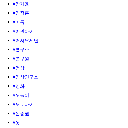
#양재윤
#양정훈
#어록
#어린아이
#어서오세연
#연구소
#연구원
#영상
#영상연구소
#영화
#오늘이
#오토바이
#온승권
#옷