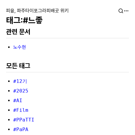
피읖, 파주타이포그라피배곳 위키
#느좋
관련 문서
노수현
모든 태그
#12기
#2025
#AI
#Film
#PPaTTI
#PaPA