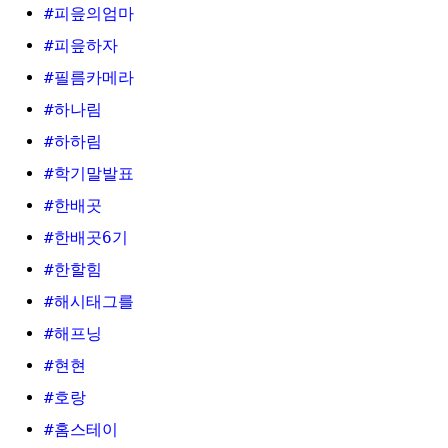
#피읖의엄마
#피읖하자
#필름카메라
#하나림
#하하림
#학기말발표
#한배곳
#한배곳6기
#한할힘
#해시태그를
#해프닝
#현현
#호랑
#홈스테이