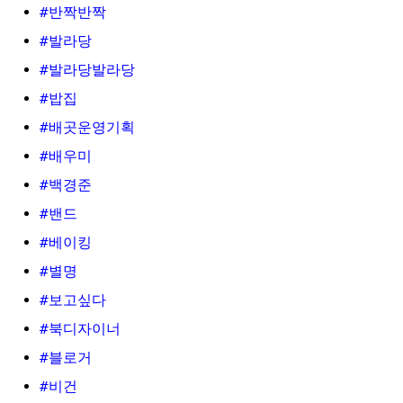
#반짝반짝
#발라당
#발라당발라당
#밥집
#배곳운영기획
#배우미
#백경준
#밴드
#베이킹
#별명
#보고싶다
#북디자이너
#블로거
#비건