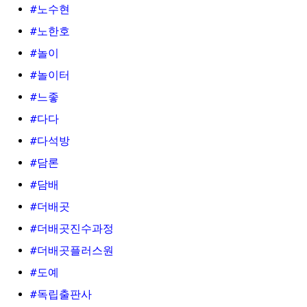
#노수현
#노한호
#놀이
#놀이터
#느좋
#다다
#다석방
#담론
#담배
#더배곳
#더배곳진수과정
#더배곳플러스원
#도예
#독립출판사