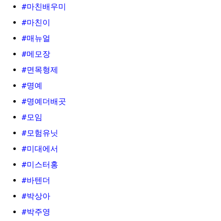
#마친배우미
#마친이
#매뉴얼
#메모장
#면목형제
#명예
#명예더배곳
#모임
#모험유닛
#미대에서
#미스터홍
#바텐더
#박상아
#박주영