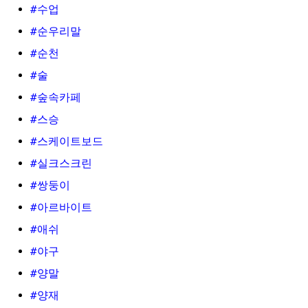
#수업
#순우리말
#순천
#술
#숲속카페
#스승
#스케이트보드
#실크스크린
#쌍둥이
#아르바이트
#애쉬
#야구
#양말
#양재