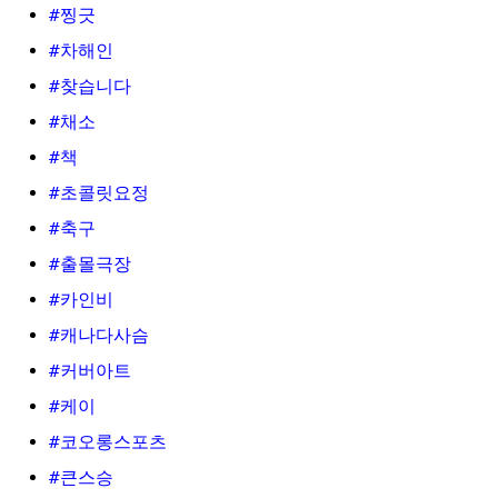
#찡긋
#차해인
#찾습니다
#채소
#책
#초콜릿요정
#축구
#출몰극장
#카인비
#캐나다사슴
#커버아트
#케이
#코오롱스포츠
#큰스승