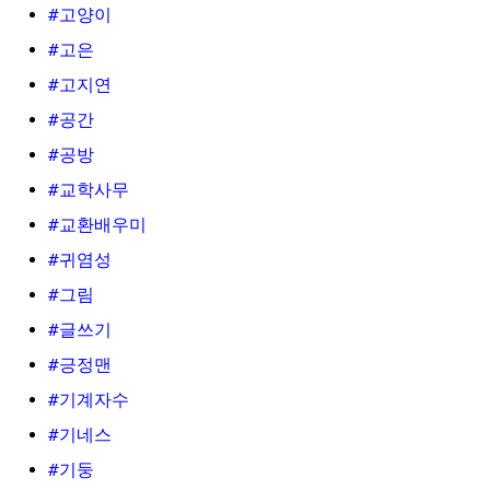
#고양이
#고은
#고지연
#공간
#공방
#교학사무
#교환배우미
#귀염성
#그림
#글쓰기
#긍정맨
#기계자수
#기네스
#기둥