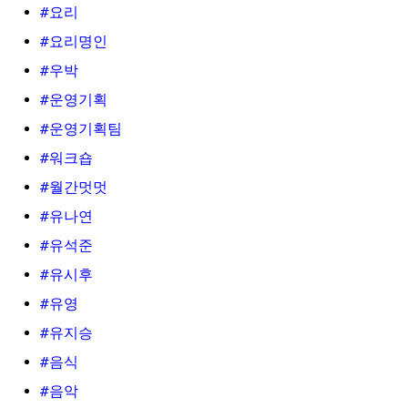
#요리
#요리명인
#우박
#운영기획
#운영기획팀
#워크숍
#월간멋멋
#유나연
#유석준
#유시후
#유영
#유지승
#음식
#음악