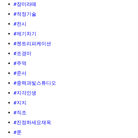
#장미라떼
#적정기술
#전시
#제기차기
#젠트리피케이션
#조경미
#주역
#준서
#중력과빛스튜디오
#지각인생
#지지
#직조
#진정하세요재옥
#쭌