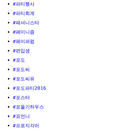
#파티행사
#파티회계
#패셔니스타
#페미니즘
#페이퍼펍
#편입생
#포도
#포도씨
#포도씨유
#포도파티2016
#포스터
#표둘기하우스
#표언니
#프로지각러