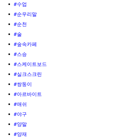
#수업
#순우리말
#순천
#술
#숲속카페
#스승
#스케이트보드
#실크스크린
#쌍둥이
#아르바이트
#애쉬
#야구
#양말
#양재