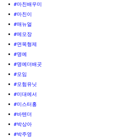
#마친배우미
#마친이
#매뉴얼
#메모장
#면목형제
#명예
#명예더배곳
#모임
#모험유닛
#미대에서
#미스터홍
#바텐더
#박상아
#박주영