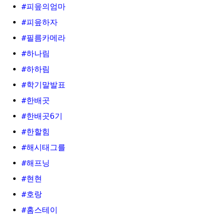
#피읖의엄마
#피읖하자
#필름카메라
#하나림
#하하림
#학기말발표
#한배곳
#한배곳6기
#한할힘
#해시태그를
#해프닝
#현현
#호랑
#홈스테이