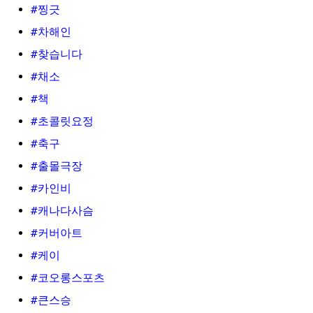
#찡긋
#차해인
#찾습니다
#채소
#책
#초콜릿요정
#축구
#출몰극장
#카인비
#캐나다사슴
#커버아트
#케이
#코오롱스포츠
#큰스승