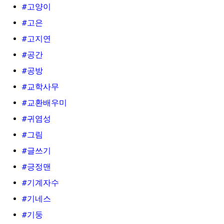
#고양이
#고은
#고지연
#공간
#공방
#교학사무
#교환배우미
#귀염성
#그림
#글쓰기
#긍정맨
#기계자수
#기네스
#기둥