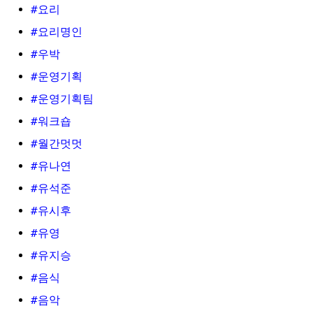
#요리
#요리명인
#우박
#운영기획
#운영기획팀
#워크숍
#월간멋멋
#유나연
#유석준
#유시후
#유영
#유지승
#음식
#음악