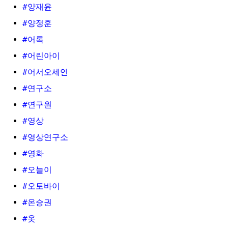
#양재윤
#양정훈
#어록
#어린아이
#어서오세연
#연구소
#연구원
#영상
#영상연구소
#영화
#오늘이
#오토바이
#온승권
#옷