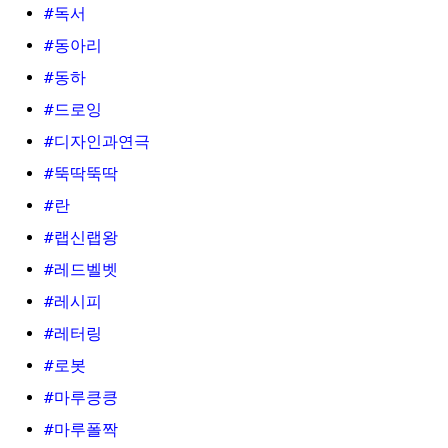
#독서
#동아리
#동하
#드로잉
#디자인과연극
#뚝딱뚝딱
#란
#랩신랩왕
#레드벨벳
#레시피
#레터링
#로봇
#마루킁킁
#마루폴짝