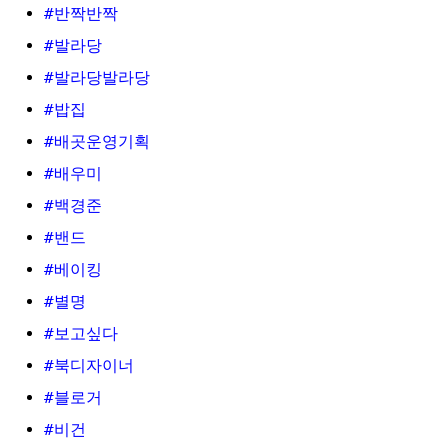
#반짝반짝
#발라당
#발라당발라당
#밥집
#배곳운영기획
#배우미
#백경준
#밴드
#베이킹
#별명
#보고싶다
#북디자이너
#블로거
#비건