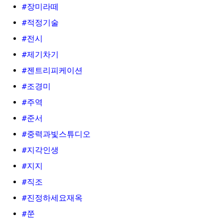
#장미라떼
#적정기술
#전시
#제기차기
#젠트리피케이션
#조경미
#주역
#준서
#중력과빛스튜디오
#지각인생
#지지
#직조
#진정하세요재옥
#쭌