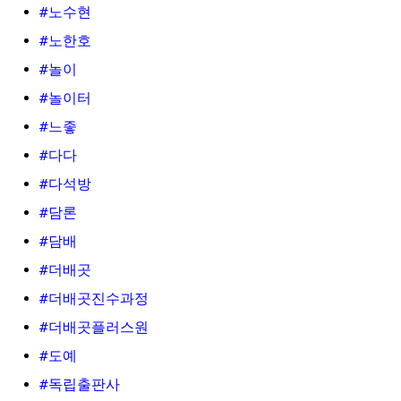
#노수현
#노한호
#놀이
#놀이터
#느좋
#다다
#다석방
#담론
#담배
#더배곳
#더배곳진수과정
#더배곳플러스원
#도예
#독립출판사