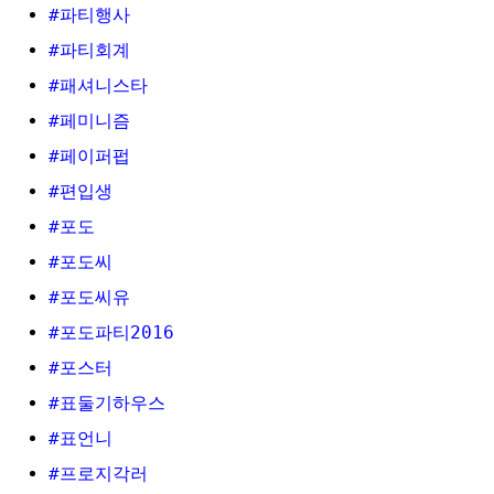
#파티행사
#파티회계
#패셔니스타
#페미니즘
#페이퍼펍
#편입생
#포도
#포도씨
#포도씨유
#포도파티2016
#포스터
#표둘기하우스
#표언니
#프로지각러