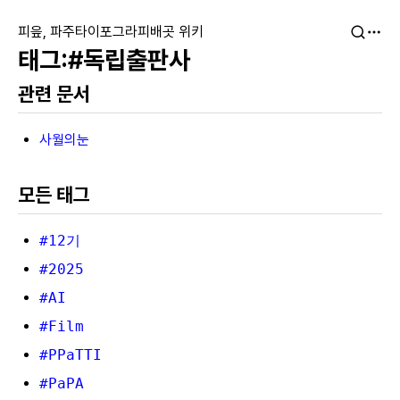
피읖, 파주타이포그라피배곳 위키
#독립출판사
관련 문서
사월의눈
모든 태그
#12기
#2025
#AI
#Film
#PPaTTI
#PaPA