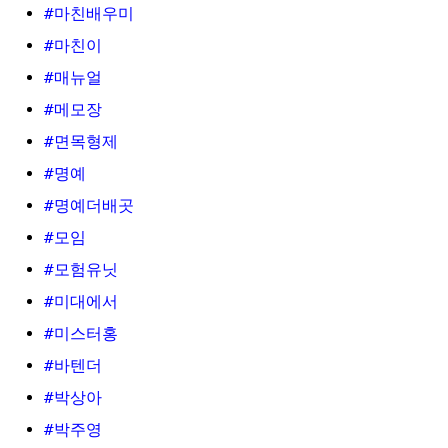
#마친배우미
#마친이
#매뉴얼
#메모장
#면목형제
#명예
#명예더배곳
#모임
#모험유닛
#미대에서
#미스터홍
#바텐더
#박상아
#박주영