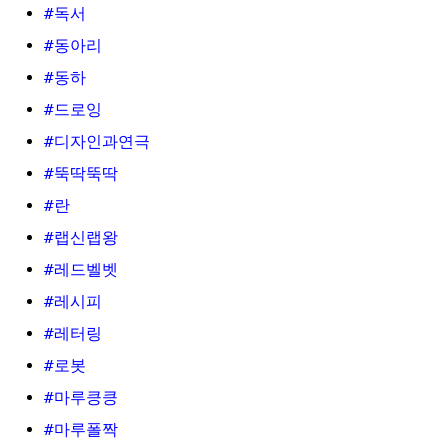
#독서
#동아리
#동하
#드로잉
#디자인과연극
#뚝딱뚝딱
#란
#랩신랩왕
#레드벨벳
#레시피
#레터링
#로봇
#마루킁킁
#마루폴짝