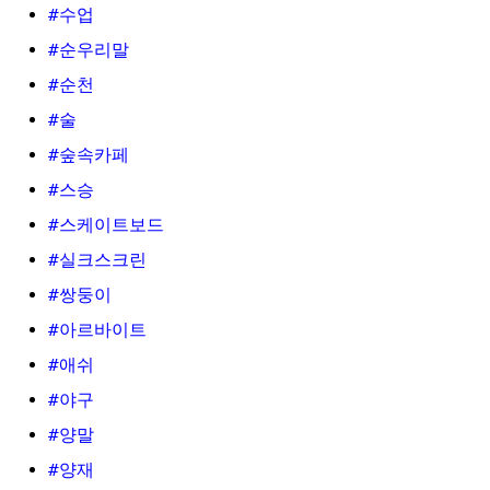
#수업
#순우리말
#순천
#술
#숲속카페
#스승
#스케이트보드
#실크스크린
#쌍둥이
#아르바이트
#애쉬
#야구
#양말
#양재