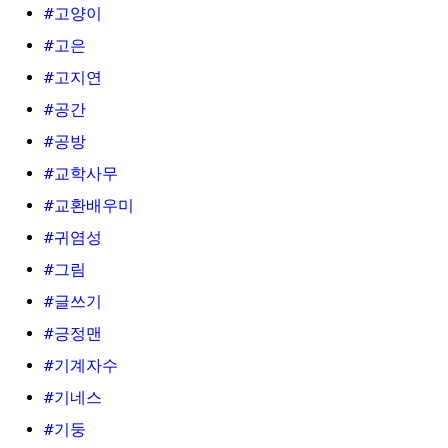
#고양이
#고은
#고지연
#공간
#공방
#교학사무
#교환배우미
#귀염성
#그림
#글쓰기
#긍정맨
#기계자수
#기네스
#기둥