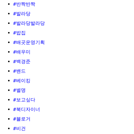
#반짝반짝
#발라당
#발라당발라당
#밥집
#배곳운영기획
#배우미
#백경준
#밴드
#베이킹
#별명
#보고싶다
#북디자이너
#블로거
#비건