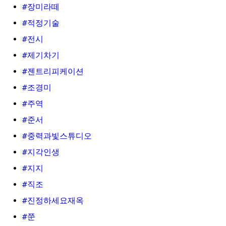
#장미라떼
#적정기술
#전시
#제기차기
#젠트리피케이션
#조경미
#주역
#준서
#중력과빛스튜디오
#지각인생
#지지
#직조
#진정하세요재옥
#쭌