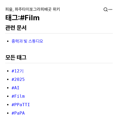
피읖, 파주타이포그라피배곳 위키
#Film
관련 문서
중력과 빛 스튜디오
모든 태그
#12기
#2025
#AI
#Film
#PPaTTI
#PaPA