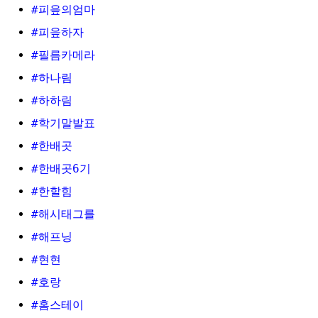
#피읖의엄마
#피읖하자
#필름카메라
#하나림
#하하림
#학기말발표
#한배곳
#한배곳6기
#한할힘
#해시태그를
#해프닝
#현현
#호랑
#홈스테이