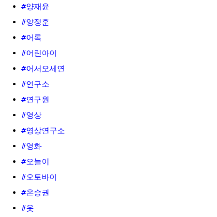
#양재윤
#양정훈
#어록
#어린아이
#어서오세연
#연구소
#연구원
#영상
#영상연구소
#영화
#오늘이
#오토바이
#온승권
#옷