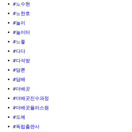
#노수현
#노한호
#놀이
#놀이터
#느좋
#다다
#다석방
#담론
#담배
#더배곳
#더배곳진수과정
#더배곳플러스원
#도예
#독립출판사