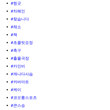
#찡긋
#차해인
#찾습니다
#채소
#책
#초콜릿요정
#축구
#출몰극장
#카인비
#캐나다사슴
#커버아트
#케이
#코오롱스포츠
#큰스승