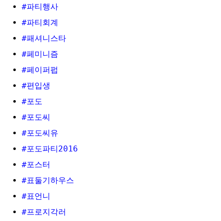
#파티행사
#파티회계
#패셔니스타
#페미니즘
#페이퍼펍
#편입생
#포도
#포도씨
#포도씨유
#포도파티2016
#포스터
#표둘기하우스
#표언니
#프로지각러