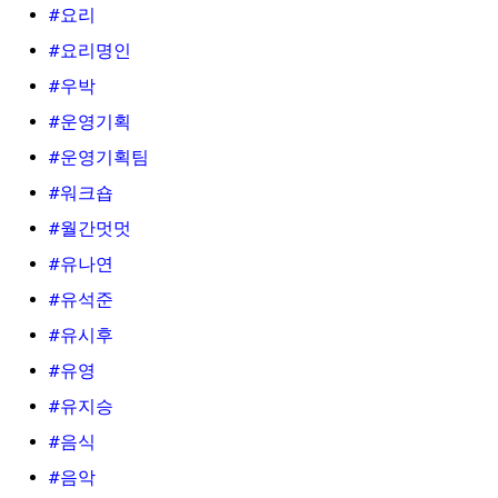
#요리
#요리명인
#우박
#운영기획
#운영기획팀
#워크숍
#월간멋멋
#유나연
#유석준
#유시후
#유영
#유지승
#음식
#음악