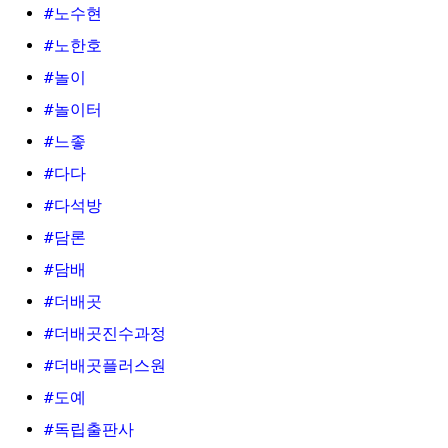
#노수현
#노한호
#놀이
#놀이터
#느좋
#다다
#다석방
#담론
#담배
#더배곳
#더배곳진수과정
#더배곳플러스원
#도예
#독립출판사