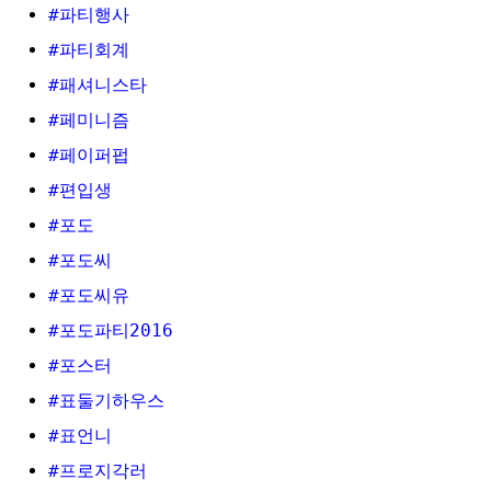
#파티행사
#파티회계
#패셔니스타
#페미니즘
#페이퍼펍
#편입생
#포도
#포도씨
#포도씨유
#포도파티2016
#포스터
#표둘기하우스
#표언니
#프로지각러