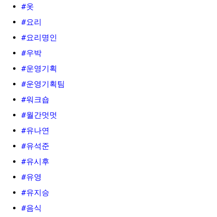
#옷
#요리
#요리명인
#우박
#운영기획
#운영기획팀
#워크숍
#월간멋멋
#유나연
#유석준
#유시후
#유영
#유지승
#음식