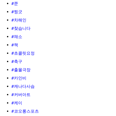
#쭌
#찡긋
#차해인
#찾습니다
#채소
#책
#초콜릿요정
#축구
#출몰극장
#카인비
#캐나다사슴
#커버아트
#케이
#코오롱스포츠