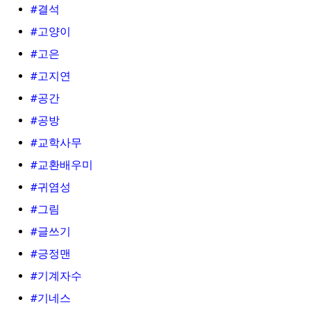
#결석
#고양이
#고은
#고지연
#공간
#공방
#교학사무
#교환배우미
#귀염성
#그림
#글쓰기
#긍정맨
#기계자수
#기네스