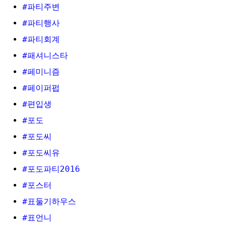
#파티주변
#파티행사
#파티회계
#패셔니스타
#페미니즘
#페이퍼펍
#편입생
#포도
#포도씨
#포도씨유
#포도파티2016
#포스터
#표둘기하우스
#표언니