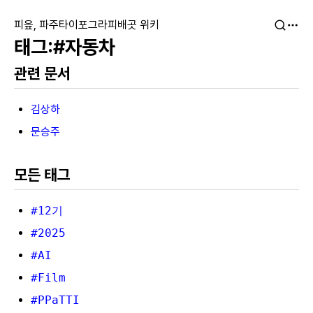
피읖, 파주타이포그라피배곳 위키
#자동차
관련 문서
김상하
문승주
모든 태그
#12기
#2025
#AI
#Film
#PPaTTI