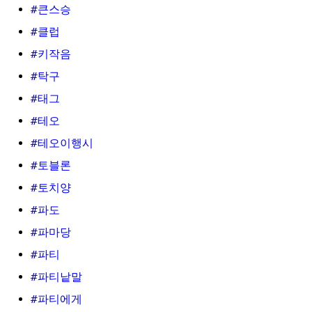
#큰스승
#클럽
#키작음
#탁구
#태그
#테오
#테오이행시
#토블론
#토치양
#파도
#파마당
#파티
#파티낱말
#파티에게