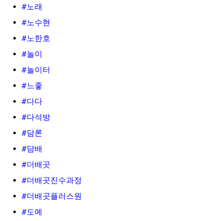
#노래
#노수현
#노한호
#놀이
#놀이터
#느좋
#다다
#다석방
#담론
#담배
#더배곳
#더배곳진수과정
#더배곳플러스원
#도예