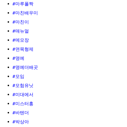
#마루폴짝
#마친배우미
#마친이
#매뉴얼
#메모장
#면목형제
#명예
#명예더배곳
#모임
#모험유닛
#미대에서
#미스터홍
#바텐더
#박상아