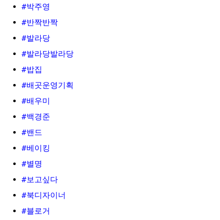
#박주영
#반짝반짝
#발라당
#발라당발라당
#밥집
#배곳운영기획
#배우미
#백경준
#밴드
#베이킹
#별명
#보고싶다
#북디자이너
#블로거