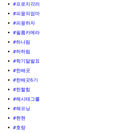
#프로지각러
#피읖의엄마
#피읖하자
#필름카메라
#하나림
#하하림
#학기말발표
#한배곳
#한배곳6기
#한할힘
#해시태그를
#해프닝
#현현
#호랑