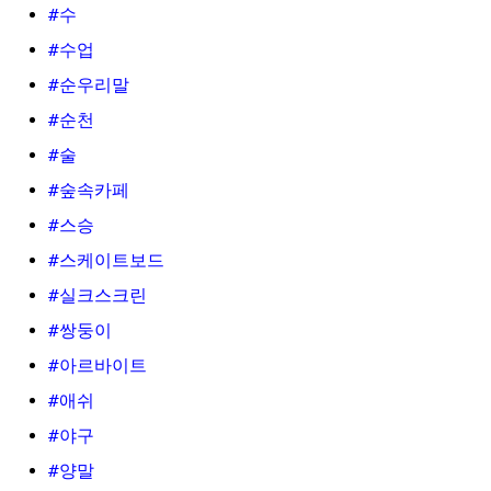
#수
#수업
#순우리말
#순천
#술
#숲속카페
#스승
#스케이트보드
#실크스크린
#쌍둥이
#아르바이트
#애쉬
#야구
#양말