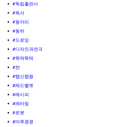
#독립출판사
#독서
#동아리
#동하
#드로잉
#디자인과연극
#뚝딱뚝딱
#란
#랩신랩왕
#레드벨벳
#레시피
#레터링
#로봇
#마루킁킁