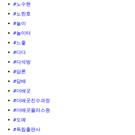
#노수현
#노한호
#놀이
#놀이터
#느좋
#다다
#다석방
#담론
#담배
#더배곳
#더배곳진수과정
#더배곳플러스원
#도예
#독립출판사