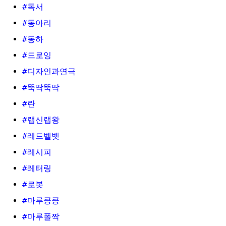
#독서
#동아리
#동하
#드로잉
#디자인과연극
#뚝딱뚝딱
#란
#랩신랩왕
#레드벨벳
#레시피
#레터링
#로봇
#마루킁킁
#마루폴짝