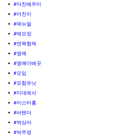
#마친배우미
#마친이
#매뉴얼
#메모장
#면목형제
#명예
#명예더배곳
#모임
#모험유닛
#미대에서
#미스터홍
#바텐더
#박상아
#박주영