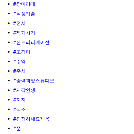
#장미라떼
#적정기술
#전시
#제기차기
#젠트리피케이션
#조경미
#주역
#준서
#중력과빛스튜디오
#지각인생
#지지
#직조
#진정하세요재옥
#쭌