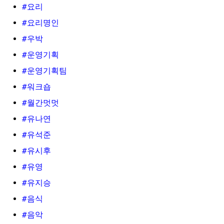
#요리
#요리명인
#우박
#운영기획
#운영기획팀
#워크숍
#월간멋멋
#유나연
#유석준
#유시후
#유영
#유지승
#음식
#음악