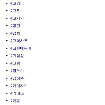
#고양이
#고은
#고지연
#공간
#공방
#교학사무
#교환배우미
#귀염성
#그림
#글쓰기
#긍정맨
#기계자수
#기네스
#기둥