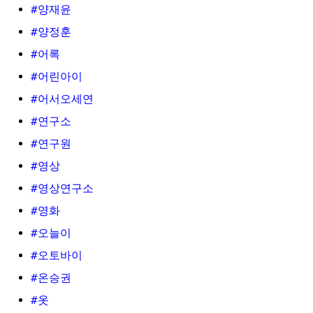
#양재윤
#양정훈
#어록
#어린아이
#어서오세연
#연구소
#연구원
#영상
#영상연구소
#영화
#오늘이
#오토바이
#온승권
#옷