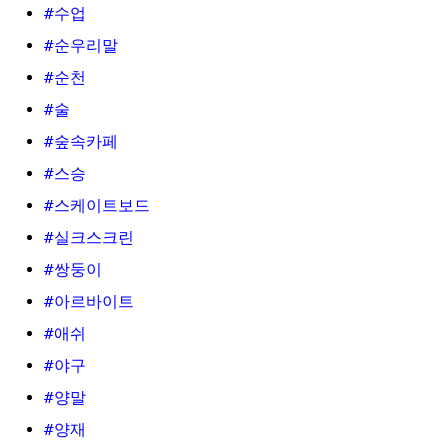
#수업
#순우리말
#순천
#술
#숲속카페
#스승
#스케이트보드
#실크스크린
#쌍둥이
#아르바이트
#애쉬
#야구
#양말
#양재