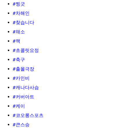
#찡긋
#차해인
#찾습니다
#채소
#책
#초콜릿요정
#축구
#출몰극장
#카인비
#캐나다사슴
#커버아트
#케이
#코오롱스포츠
#큰스승