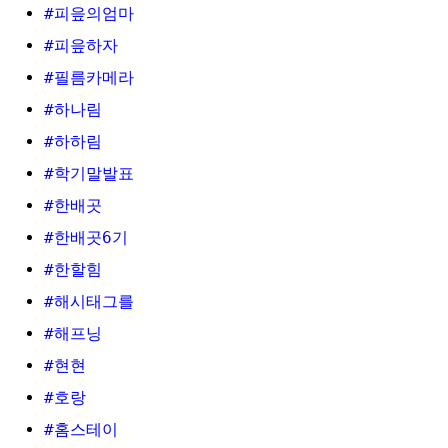
#피읖의엄마
#피읖하자
#필름카메라
#하나림
#하하림
#학기말발표
#한배곳
#한배곳6기
#한할힘
#해시태그를
#해프닝
#현현
#호랑
#홈스테이