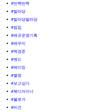
#반짝반짝
#발라당
#발라당발라당
#밥집
#배곳운영기획
#배우미
#백경준
#밴드
#베이킹
#별명
#보고싶다
#북디자이너
#블로거
#비건