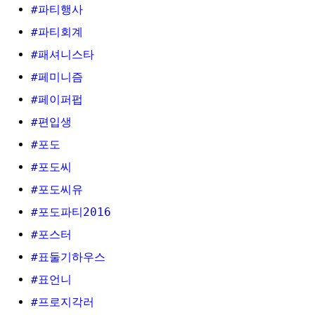
#파티행사
#파티회계
#패셔니스타
#페미니즘
#페이퍼펍
#편입생
#포도
#포도씨
#포도씨유
#포도파티2016
#포스터
#표둘기하우스
#표언니
#프로지각러