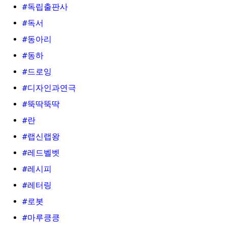
#독립출판사
#독서
#동아리
#동하
#드로잉
#디자인과연극
#뚝딱뚝딱
#란
#랩신랩왕
#레드벨벳
#레시피
#레터링
#로봇
#마루킁킁