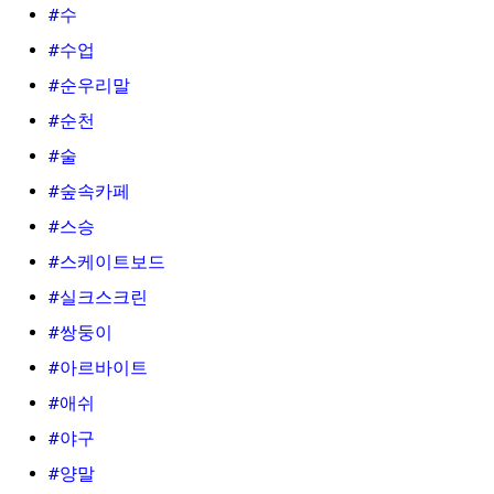
#수
#수업
#순우리말
#순천
#술
#숲속카페
#스승
#스케이트보드
#실크스크린
#쌍둥이
#아르바이트
#애쉬
#야구
#양말