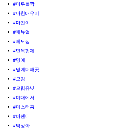
#마루폴짝
#마친배우미
#마친이
#매뉴얼
#메모장
#면목형제
#명예
#명예더배곳
#모임
#모험유닛
#미대에서
#미스터홍
#바텐더
#박상아