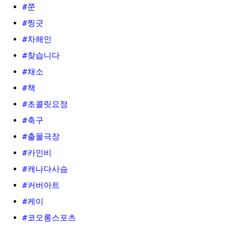
#쭌
#찡긋
#차해인
#찾습니다
#채소
#책
#초콜릿요정
#축구
#출몰극장
#카인비
#캐나다사슴
#커버아트
#케이
#코오롱스포츠