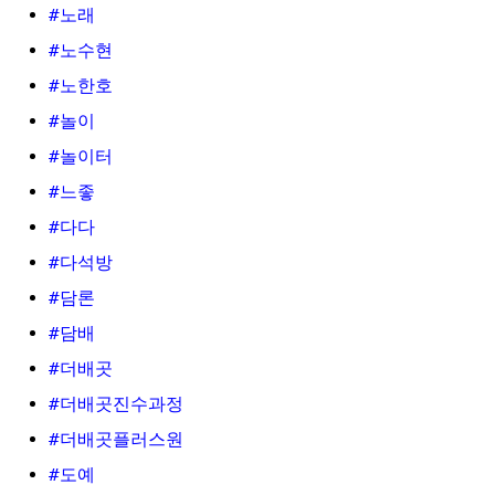
#노래
#노수현
#노한호
#놀이
#놀이터
#느좋
#다다
#다석방
#담론
#담배
#더배곳
#더배곳진수과정
#더배곳플러스원
#도예