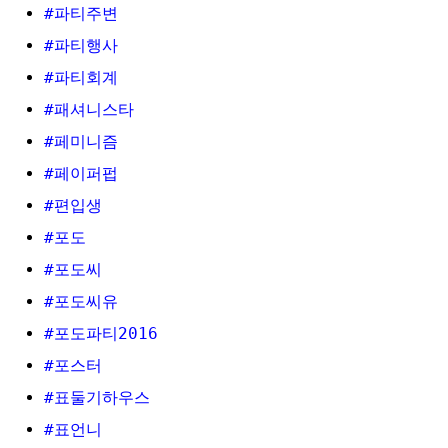
#파티주변
#파티행사
#파티회계
#패셔니스타
#페미니즘
#페이퍼펍
#편입생
#포도
#포도씨
#포도씨유
#포도파티2016
#포스터
#표둘기하우스
#표언니