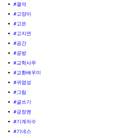
#결석
#고양이
#고은
#고지연
#공간
#공방
#교학사무
#교환배우미
#귀염성
#그림
#글쓰기
#긍정맨
#기계자수
#기네스