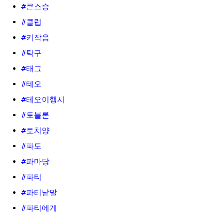
#큰스승
#클럽
#키작음
#탁구
#태그
#테오
#테오이행시
#토블론
#토치양
#파도
#파마당
#파티
#파티낱말
#파티에게