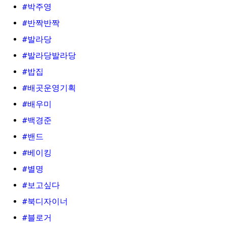
#박주영
#반짝반짝
#발라당
#발라당발라당
#밥집
#배곳운영기획
#배우미
#백경준
#밴드
#베이킹
#별명
#보고싶다
#북디자이너
#블로거