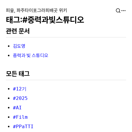
피읖, 파주타이포그라피배곳 위키
#중력과빛스튜디오
관련 문서
김도영
중력과 빛 스튜디오
모든 태그
#12기
#2025
#AI
#Film
#PPaTTI