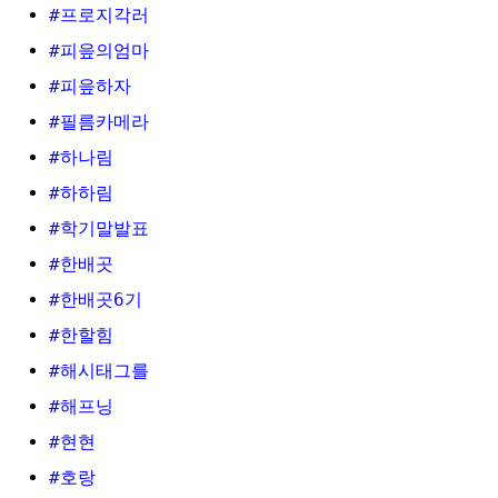
#프로지각러
#피읖의엄마
#피읖하자
#필름카메라
#하나림
#하하림
#학기말발표
#한배곳
#한배곳6기
#한할힘
#해시태그를
#해프닝
#현현
#호랑