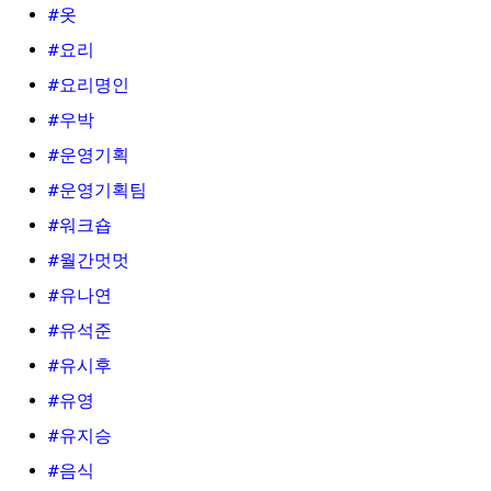
#옷
#요리
#요리명인
#우박
#운영기획
#운영기획팀
#워크숍
#월간멋멋
#유나연
#유석준
#유시후
#유영
#유지승
#음식