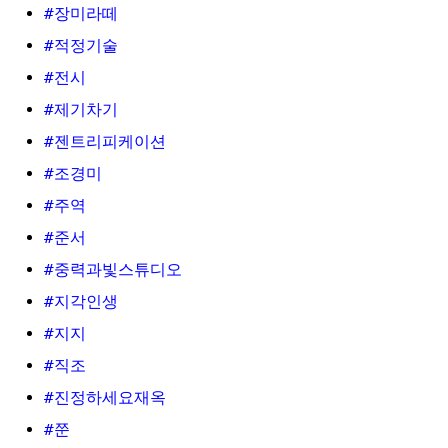
#장미라떼
#적정기술
#전시
#제기차기
#젠트리피케이션
#조경미
#주역
#준서
#중력과빛스튜디오
#지각인생
#지지
#직조
#진정하세요재옥
#쭌