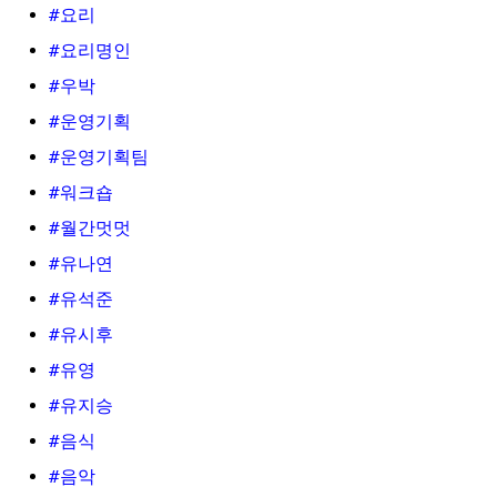
#요리
#요리명인
#우박
#운영기획
#운영기획팀
#워크숍
#월간멋멋
#유나연
#유석준
#유시후
#유영
#유지승
#음식
#음악