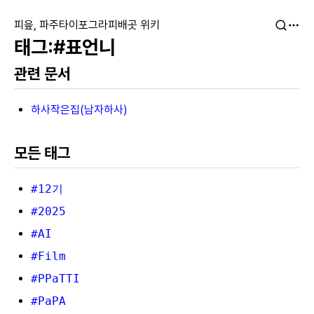
피읖, 파주타이포그라피배곳 위키
#표언니
관련 문서
하사작은집(남자하사)
모든 태그
#12기
#2025
#AI
#Film
#PPaTTI
#PaPA