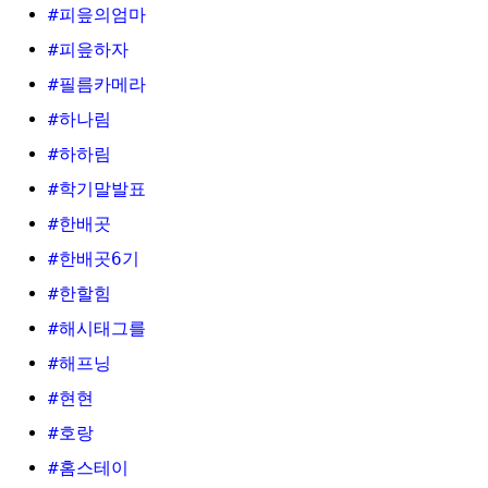
#피읖의엄마
#피읖하자
#필름카메라
#하나림
#하하림
#학기말발표
#한배곳
#한배곳6기
#한할힘
#해시태그를
#해프닝
#현현
#호랑
#홈스테이