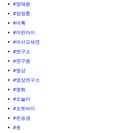
#양재윤
#양정훈
#어록
#어린아이
#어서오세연
#연구소
#연구원
#영상
#영상연구소
#영화
#오늘이
#오토바이
#온승권
#옷