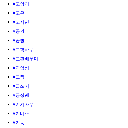
#고양이
#고은
#고지연
#공간
#공방
#교학사무
#교환배우미
#귀염성
#그림
#글쓰기
#긍정맨
#기계자수
#기네스
#기둥