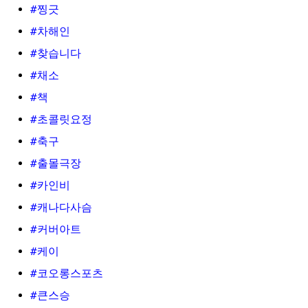
#찡긋
#차해인
#찾습니다
#채소
#책
#초콜릿요정
#축구
#출몰극장
#카인비
#캐나다사슴
#커버아트
#케이
#코오롱스포츠
#큰스승