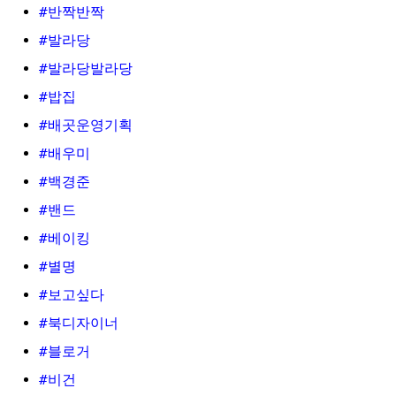
#반짝반짝
#발라당
#발라당발라당
#밥집
#배곳운영기획
#배우미
#백경준
#밴드
#베이킹
#별명
#보고싶다
#북디자이너
#블로거
#비건