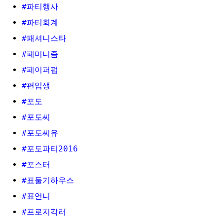
#파티행사
#파티회계
#패셔니스타
#페미니즘
#페이퍼펍
#편입생
#포도
#포도씨
#포도씨유
#포도파티2016
#포스터
#표둘기하우스
#표언니
#프로지각러