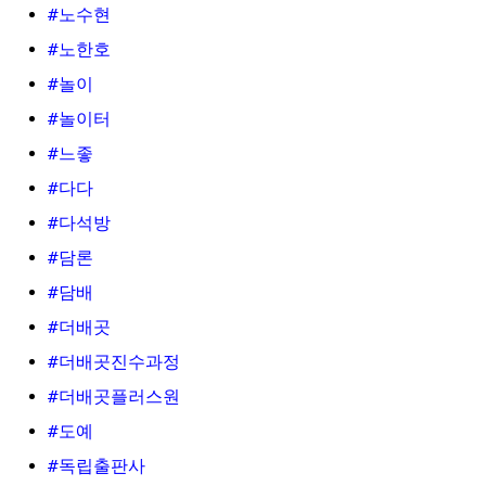
#노수현
#노한호
#놀이
#놀이터
#느좋
#다다
#다석방
#담론
#담배
#더배곳
#더배곳진수과정
#더배곳플러스원
#도예
#독립출판사