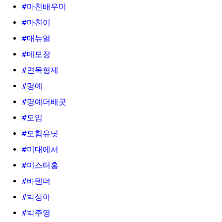
#마친배우미
#마친이
#매뉴얼
#메모장
#면목형제
#명예
#명예더배곳
#모임
#모험유닛
#미대에서
#미스터홍
#바텐더
#박상아
#박주영