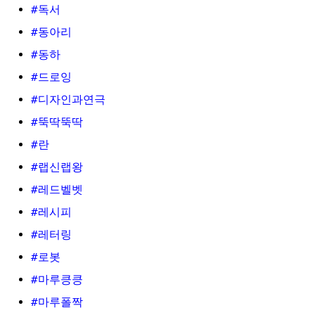
#독서
#동아리
#동하
#드로잉
#디자인과연극
#뚝딱뚝딱
#란
#랩신랩왕
#레드벨벳
#레시피
#레터링
#로봇
#마루킁킁
#마루폴짝