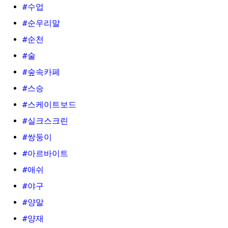
#수업
#순우리말
#순천
#술
#숲속카페
#스승
#스케이트보드
#실크스크린
#쌍둥이
#아르바이트
#애쉬
#야구
#양말
#양재