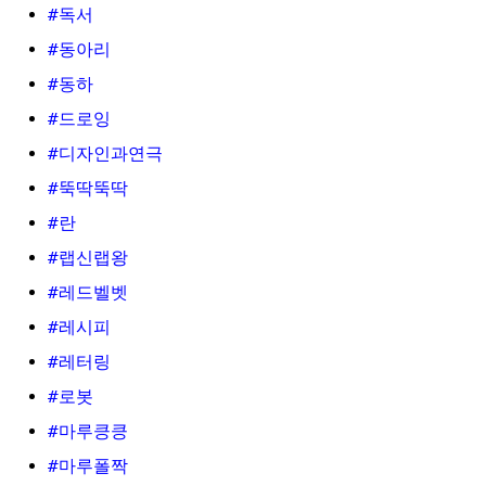
#독서
#동아리
#동하
#드로잉
#디자인과연극
#뚝딱뚝딱
#란
#랩신랩왕
#레드벨벳
#레시피
#레터링
#로봇
#마루킁킁
#마루폴짝