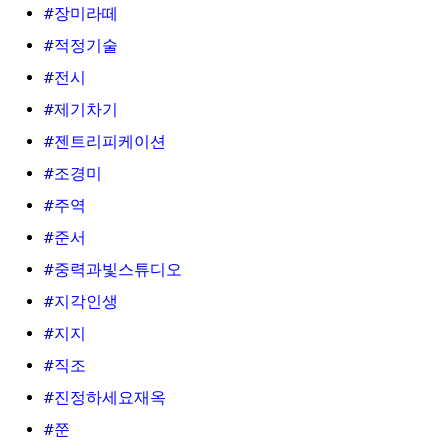
#장미라떼
#적정기술
#전시
#제기차기
#젠트리피케이션
#조경미
#주역
#준서
#중력과빛스튜디오
#지각인생
#지지
#직조
#진정하세요재옥
#쭌