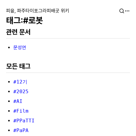
피읖, 파주타이포그라피배곳 위키
#로봇
관련 문서
문성연
모든 태그
#12기
#2025
#AI
#Film
#PPaTTI
#PaPA