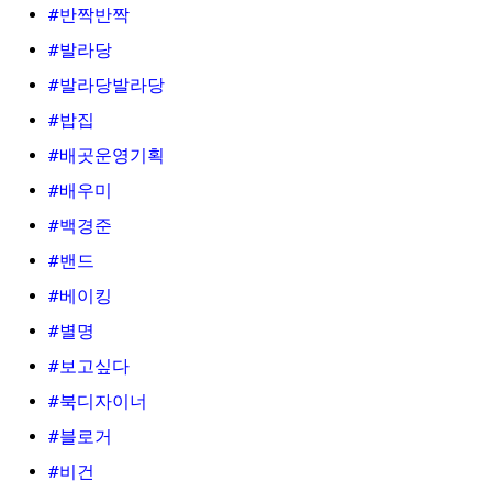
#반짝반짝
#발라당
#발라당발라당
#밥집
#배곳운영기획
#배우미
#백경준
#밴드
#베이킹
#별명
#보고싶다
#북디자이너
#블로거
#비건