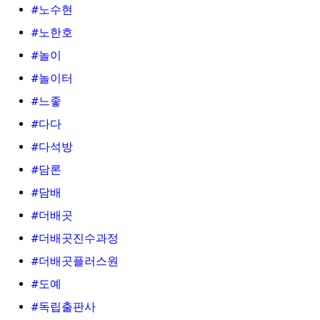
#노수현
#노한호
#놀이
#놀이터
#느좋
#다다
#다석방
#담론
#담배
#더배곳
#더배곳진수과정
#더배곳플러스원
#도예
#독립출판사