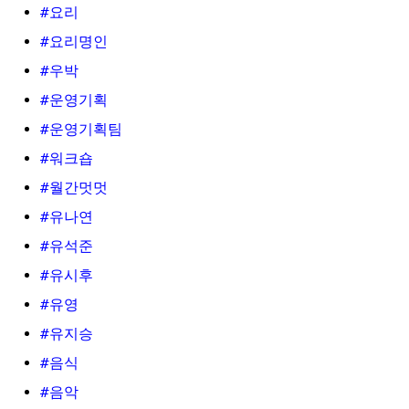
#요리
#요리명인
#우박
#운영기획
#운영기획팀
#워크숍
#월간멋멋
#유나연
#유석준
#유시후
#유영
#유지승
#음식
#음악