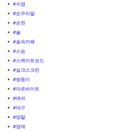
#수업
#순우리말
#순천
#술
#숲속카페
#스승
#스케이트보드
#실크스크린
#쌍둥이
#아르바이트
#애쉬
#야구
#양말
#양재