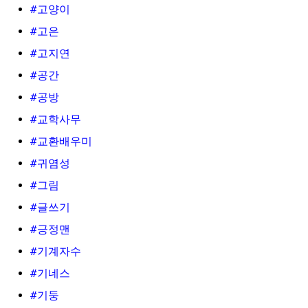
#고양이
#고은
#고지연
#공간
#공방
#교학사무
#교환배우미
#귀염성
#그림
#글쓰기
#긍정맨
#기계자수
#기네스
#기둥