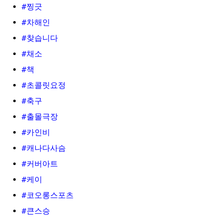
#찡긋
#차해인
#찾습니다
#채소
#책
#초콜릿요정
#축구
#출몰극장
#카인비
#캐나다사슴
#커버아트
#케이
#코오롱스포츠
#큰스승