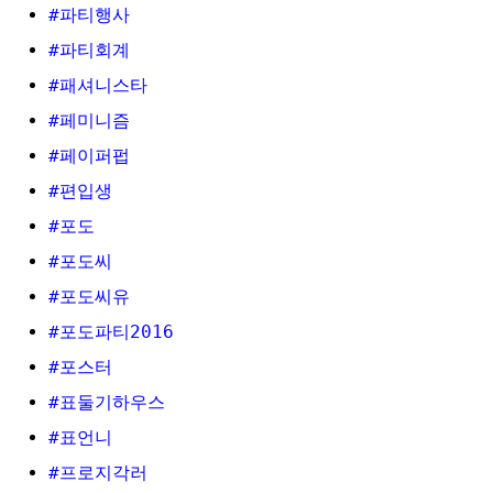
#파티행사
#파티회계
#패셔니스타
#페미니즘
#페이퍼펍
#편입생
#포도
#포도씨
#포도씨유
#포도파티2016
#포스터
#표둘기하우스
#표언니
#프로지각러