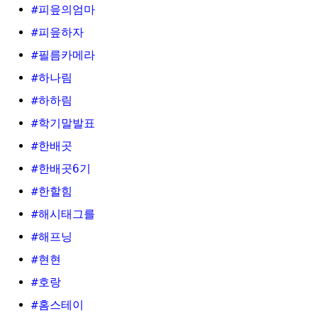
#피읖의엄마
#피읖하자
#필름카메라
#하나림
#하하림
#학기말발표
#한배곳
#한배곳6기
#한할힘
#해시태그를
#해프닝
#현현
#호랑
#홈스테이