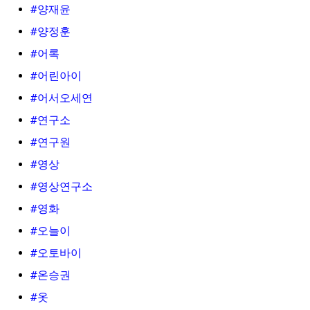
#양재윤
#양정훈
#어록
#어린아이
#어서오세연
#연구소
#연구원
#영상
#영상연구소
#영화
#오늘이
#오토바이
#온승권
#옷