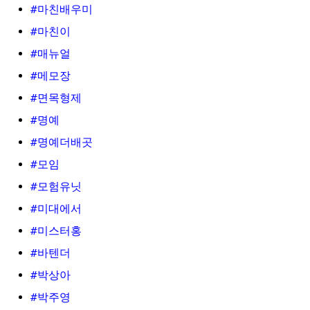
#마친배우미
#마친이
#매뉴얼
#메모장
#면목형제
#명예
#명예더배곳
#모임
#모험유닛
#미대에서
#미스터홍
#바텐더
#박상아
#박주영