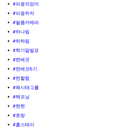
#피읖의엄마
#피읖하자
#필름카메라
#하나림
#하하림
#학기말발표
#한배곳
#한배곳6기
#한할힘
#해시태그를
#해프닝
#현현
#호랑
#홈스테이