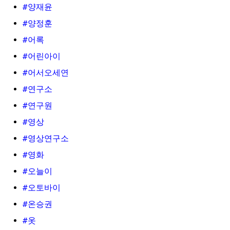
#양재윤
#양정훈
#어록
#어린아이
#어서오세연
#연구소
#연구원
#영상
#영상연구소
#영화
#오늘이
#오토바이
#온승권
#옷