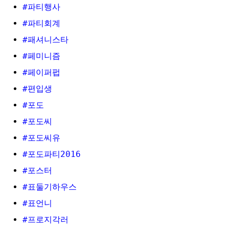
#파티행사
#파티회계
#패셔니스타
#페미니즘
#페이퍼펍
#편입생
#포도
#포도씨
#포도씨유
#포도파티2016
#포스터
#표둘기하우스
#표언니
#프로지각러