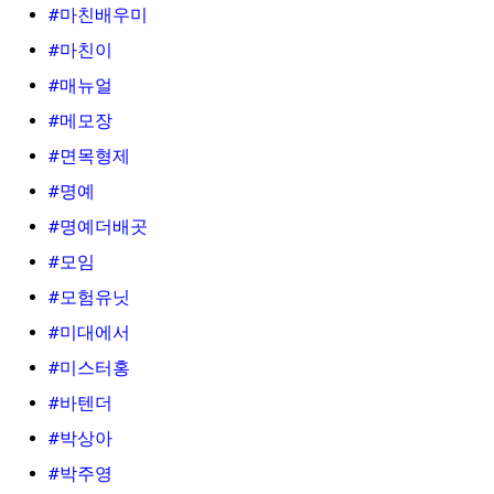
#마친배우미
#마친이
#매뉴얼
#메모장
#면목형제
#명예
#명예더배곳
#모임
#모험유닛
#미대에서
#미스터홍
#바텐더
#박상아
#박주영