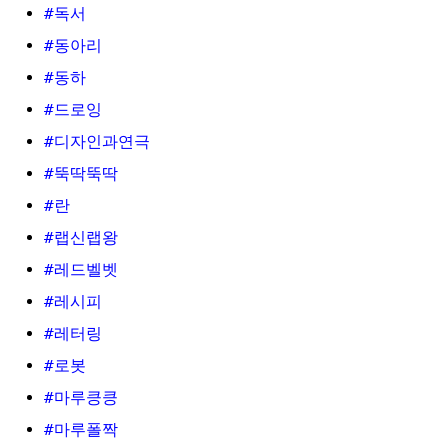
#독서
#동아리
#동하
#드로잉
#디자인과연극
#뚝딱뚝딱
#란
#랩신랩왕
#레드벨벳
#레시피
#레터링
#로봇
#마루킁킁
#마루폴짝