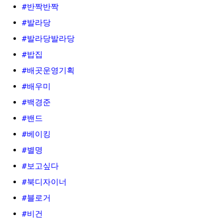
#반짝반짝
#발라당
#발라당발라당
#밥집
#배곳운영기획
#배우미
#백경준
#밴드
#베이킹
#별명
#보고싶다
#북디자이너
#블로거
#비건