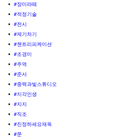
#장미라떼
#적정기술
#전시
#제기차기
#젠트리피케이션
#조경미
#주역
#준서
#중력과빛스튜디오
#지각인생
#지지
#직조
#진정하세요재옥
#쭌