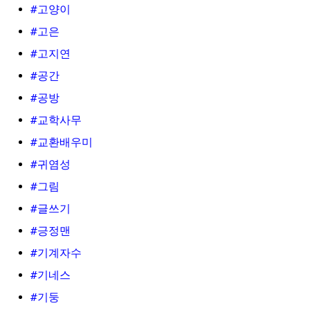
#고양이
#고은
#고지연
#공간
#공방
#교학사무
#교환배우미
#귀염성
#그림
#글쓰기
#긍정맨
#기계자수
#기네스
#기둥