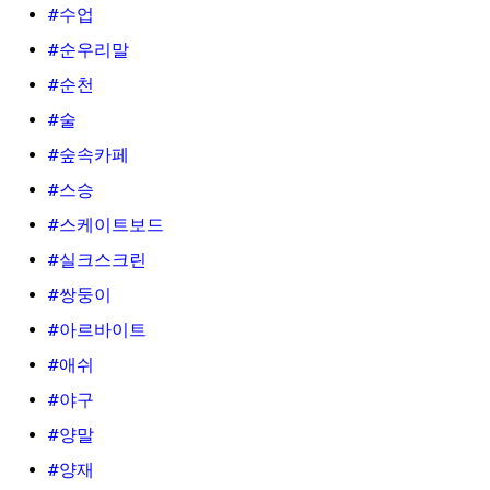
#수업
#순우리말
#순천
#술
#숲속카페
#스승
#스케이트보드
#실크스크린
#쌍둥이
#아르바이트
#애쉬
#야구
#양말
#양재