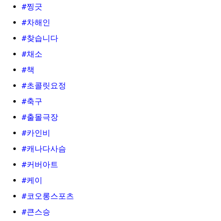
#찡긋
#차해인
#찾습니다
#채소
#책
#초콜릿요정
#축구
#출몰극장
#카인비
#캐나다사슴
#커버아트
#케이
#코오롱스포츠
#큰스승