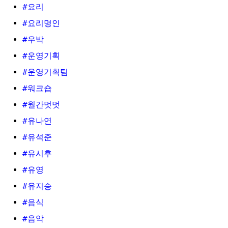
#요리
#요리명인
#우박
#운영기획
#운영기획팀
#워크숍
#월간멋멋
#유나연
#유석준
#유시후
#유영
#유지승
#음식
#음악