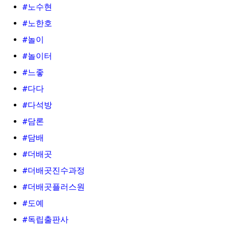
#노수현
#노한호
#놀이
#놀이터
#느좋
#다다
#다석방
#담론
#담배
#더배곳
#더배곳진수과정
#더배곳플러스원
#도예
#독립출판사