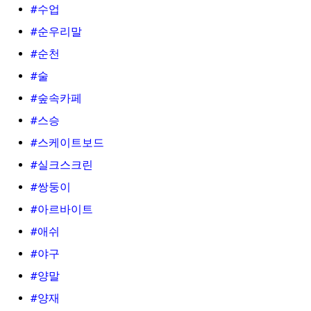
#수업
#순우리말
#순천
#술
#숲속카페
#스승
#스케이트보드
#실크스크린
#쌍둥이
#아르바이트
#애쉬
#야구
#양말
#양재