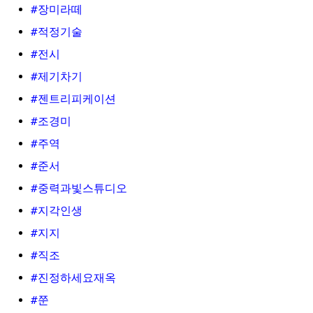
#장미라떼
#적정기술
#전시
#제기차기
#젠트리피케이션
#조경미
#주역
#준서
#중력과빛스튜디오
#지각인생
#지지
#직조
#진정하세요재옥
#쭌