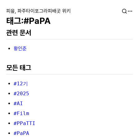
피읖, 파주타이포그라피배곳 위키
#PaPA
관련 문서
황인준
모든 태그
#12기
#2025
#AI
#Film
#PPaTTI
#PaPA