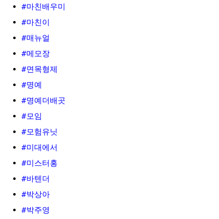
#마친배우미
#마친이
#매뉴얼
#메모장
#면목형제
#명예
#명예더배곳
#모임
#모험유닛
#미대에서
#미스터홍
#바텐더
#박상아
#박주영