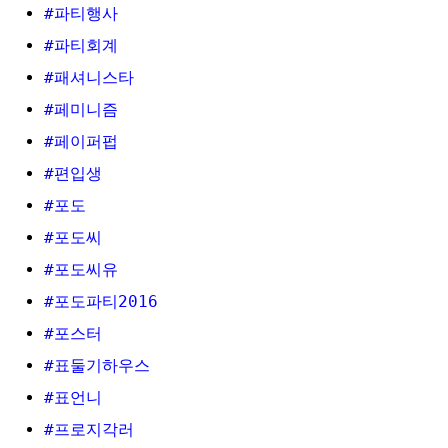
#파티행사
#파티회계
#패셔니스타
#페미니즘
#페이퍼펍
#편입생
#포도
#포도씨
#포도씨유
#포도파티2016
#포스터
#표둘기하우스
#표언니
#프로지각러