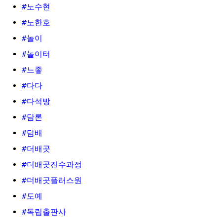
#노수현
#노한호
#놀이
#놀이터
#느좋
#다다
#다석방
#담론
#담배
#더배곳
#더배곳진수과정
#더배곳플러스원
#도예
#독립출판사