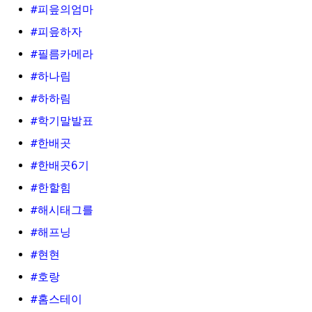
#피읖의엄마
#피읖하자
#필름카메라
#하나림
#하하림
#학기말발표
#한배곳
#한배곳6기
#한할힘
#해시태그를
#해프닝
#현현
#호랑
#홈스테이