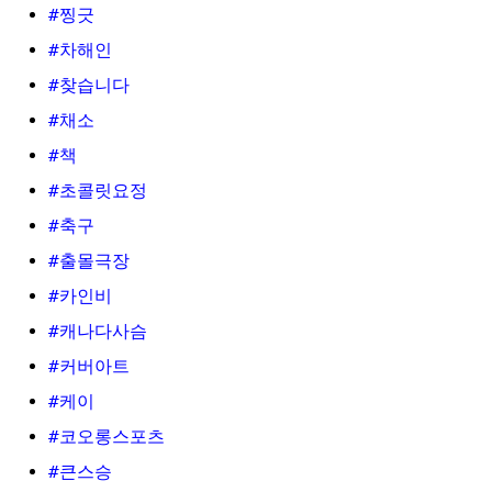
#찡긋
#차해인
#찾습니다
#채소
#책
#초콜릿요정
#축구
#출몰극장
#카인비
#캐나다사슴
#커버아트
#케이
#코오롱스포츠
#큰스승