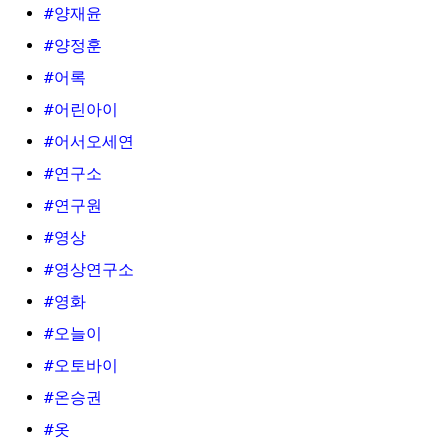
#양재윤
#양정훈
#어록
#어린아이
#어서오세연
#연구소
#연구원
#영상
#영상연구소
#영화
#오늘이
#오토바이
#온승권
#옷