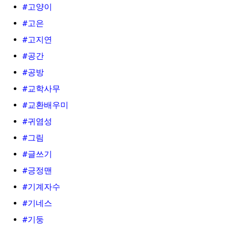
#고양이
#고은
#고지연
#공간
#공방
#교학사무
#교환배우미
#귀염성
#그림
#글쓰기
#긍정맨
#기계자수
#기네스
#기둥