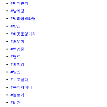
#반짝반짝
#발라당
#발라당발라당
#밥집
#배곳운영기획
#배우미
#백경준
#밴드
#베이킹
#별명
#보고싶다
#북디자이너
#블로거
#비건