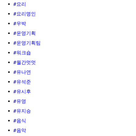
#요리
#요리명인
#우박
#운영기획
#운영기획팀
#워크숍
#월간멋멋
#유나연
#유석준
#유시후
#유영
#유지승
#음식
#음악