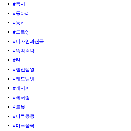
#독서
#동아리
#동하
#드로잉
#디자인과연극
#뚝딱뚝딱
#란
#랩신랩왕
#레드벨벳
#레시피
#레터링
#로봇
#마루킁킁
#마루폴짝