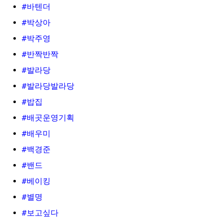
#바텐더
#박상아
#박주영
#반짝반짝
#발라당
#발라당발라당
#밥집
#배곳운영기획
#배우미
#백경준
#밴드
#베이킹
#별명
#보고싶다