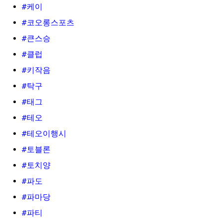
#케이
#코오롱스포츠
#큰스승
#클럽
#키작음
#탁구
#태그
#테오
#테오이행시
#토블론
#토치양
#파도
#파마당
#파티