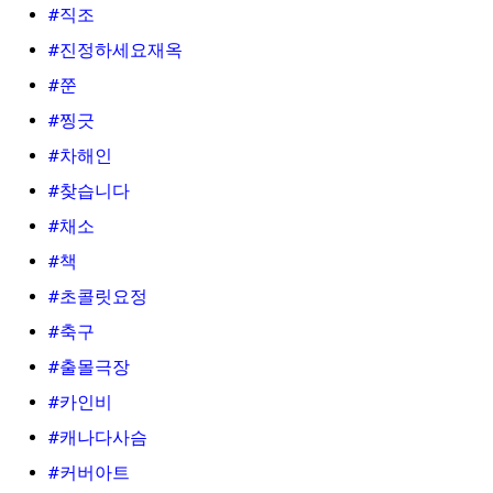
#직조
#진정하세요재옥
#쭌
#찡긋
#차해인
#찾습니다
#채소
#책
#초콜릿요정
#축구
#출몰극장
#카인비
#캐나다사슴
#커버아트