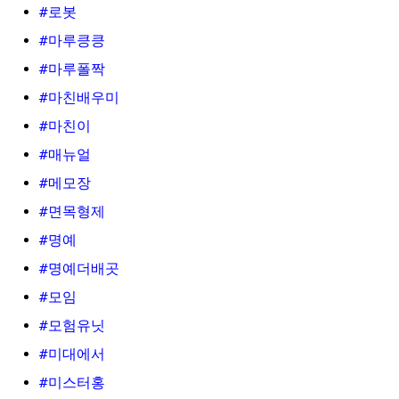
#로봇
#마루킁킁
#마루폴짝
#마친배우미
#마친이
#매뉴얼
#메모장
#면목형제
#명예
#명예더배곳
#모임
#모험유닛
#미대에서
#미스터홍