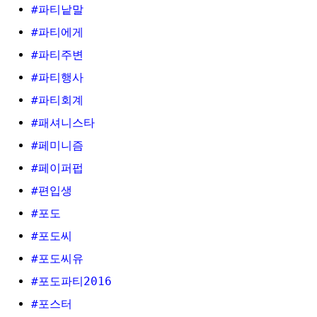
#파티낱말
#파티에게
#파티주변
#파티행사
#파티회계
#패셔니스타
#페미니즘
#페이퍼펍
#편입생
#포도
#포도씨
#포도씨유
#포도파티2016
#포스터