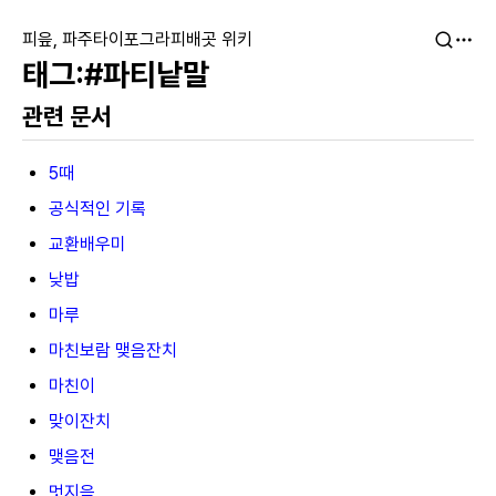
피읖, 파주타이포그라피배곳 위키
#파티낱말
관련 문서
5때
공식적인 기록
교환배우미
낮밥
마루
마친보람 맺음잔치
마친이
맞이잔치
맺음전
멋지음