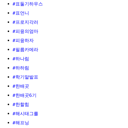
#표둘기하우스
#표언니
#프로지각러
#피읖의엄마
#피읖하자
#필름카메라
#하나림
#하하림
#학기말발표
#한배곳
#한배곳6기
#한할힘
#해시태그를
#해프닝