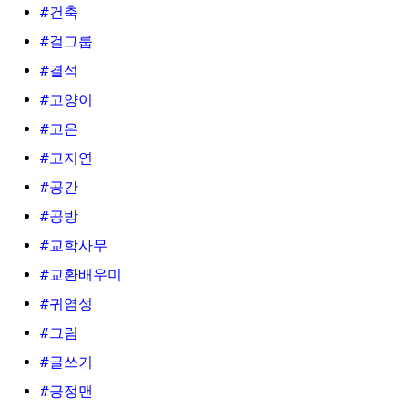
#건축
#걸그룹
#결석
#고양이
#고은
#고지연
#공간
#공방
#교학사무
#교환배우미
#귀염성
#그림
#글쓰기
#긍정맨