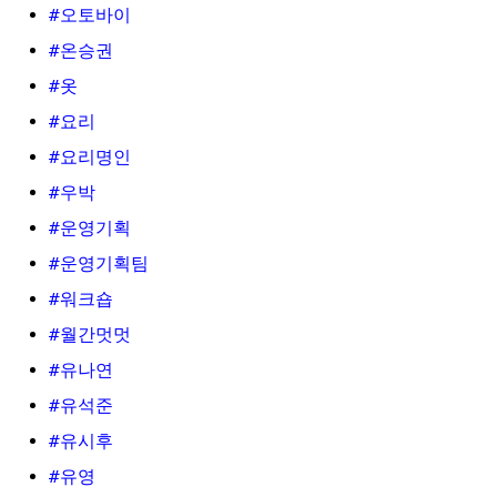
#오토바이
#온승권
#옷
#요리
#요리명인
#우박
#운영기획
#운영기획팀
#워크숍
#월간멋멋
#유나연
#유석준
#유시후
#유영