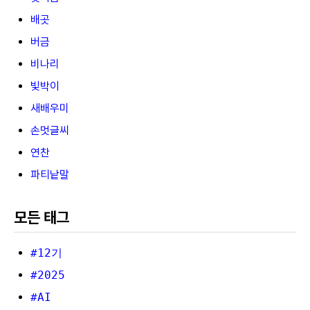
배곳
버금
비나리
빛박이
새배우미
손멋글씨
연찬
파티낱말
모든 태그
#12기
#2025
#AI