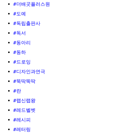
#더배곳플러스원
#도예
#독립출판사
#독서
#동아리
#동하
#드로잉
#디자인과연극
#뚝딱뚝딱
#란
#랩신랩왕
#레드벨벳
#레시피
#레터링