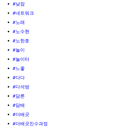
#낮잠
#네트워크
#노래
#노수현
#노한호
#놀이
#놀이터
#느좋
#다다
#다석방
#담론
#담배
#더배곳
#더배곳진수과정