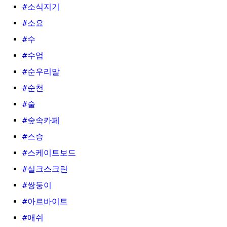
#소식지기
#소요
#수
#수업
#순우리말
#순천
#술
#숲속카페
#스승
#스케이트보드
#실크스크린
#쌍둥이
#아르바이트
#애쉬