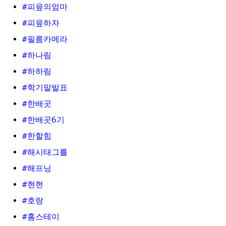
#피읖의엄마
#피읖하자
#필름카메라
#하나림
#하하림
#학기말발표
#한배곳
#한배곳6기
#한할힘
#해시태그를
#해프닝
#현현
#호랑
#홈스테이