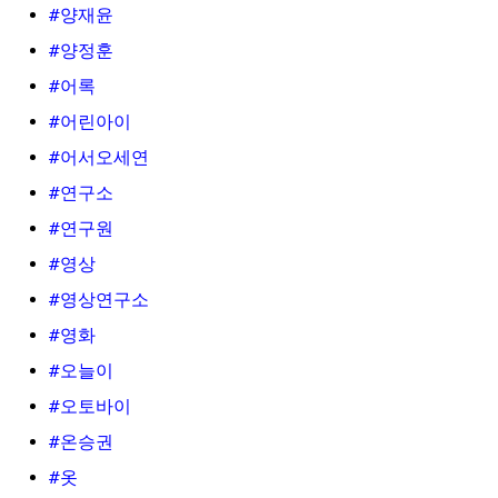
#양재윤
#양정훈
#어록
#어린아이
#어서오세연
#연구소
#연구원
#영상
#영상연구소
#영화
#오늘이
#오토바이
#온승권
#옷