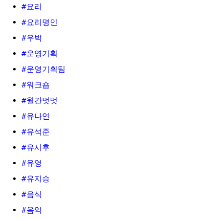
#요리
#요리명인
#우박
#운영기획
#운영기획팀
#워크숍
#월간멋멋
#유나연
#유석준
#유시후
#유영
#유지승
#음식
#음악