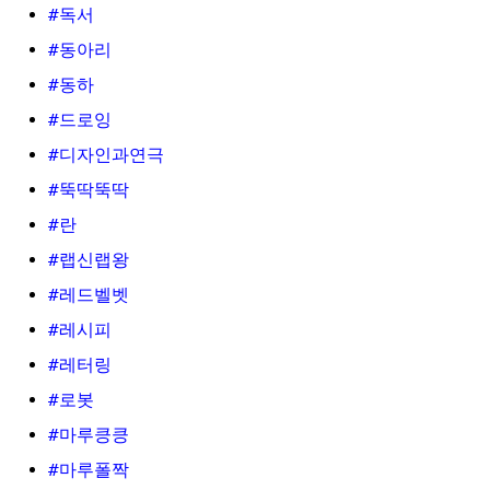
#독서
#동아리
#동하
#드로잉
#디자인과연극
#뚝딱뚝딱
#란
#랩신랩왕
#레드벨벳
#레시피
#레터링
#로봇
#마루킁킁
#마루폴짝