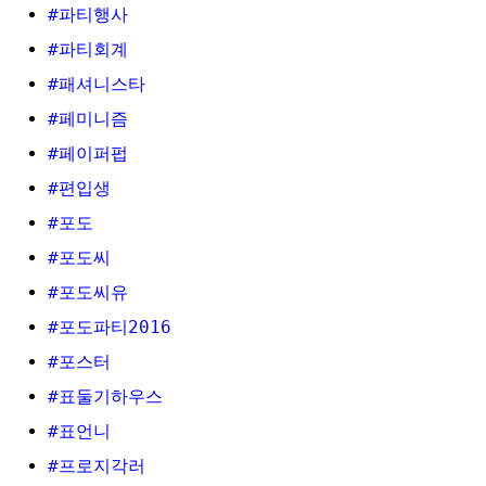
#파티행사
#파티회계
#패셔니스타
#페미니즘
#페이퍼펍
#편입생
#포도
#포도씨
#포도씨유
#포도파티2016
#포스터
#표둘기하우스
#표언니
#프로지각러