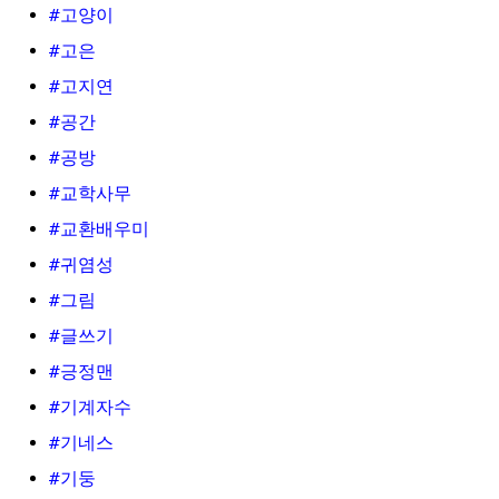
#고양이
#고은
#고지연
#공간
#공방
#교학사무
#교환배우미
#귀염성
#그림
#글쓰기
#긍정맨
#기계자수
#기네스
#기둥