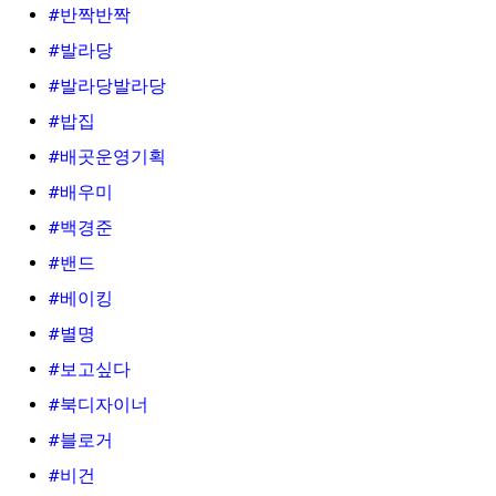
#반짝반짝
#발라당
#발라당발라당
#밥집
#배곳운영기획
#배우미
#백경준
#밴드
#베이킹
#별명
#보고싶다
#북디자이너
#블로거
#비건