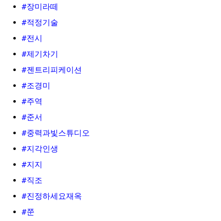
#장미라떼
#적정기술
#전시
#제기차기
#젠트리피케이션
#조경미
#주역
#준서
#중력과빛스튜디오
#지각인생
#지지
#직조
#진정하세요재옥
#쭌