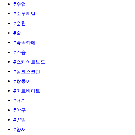
#수업
#순우리말
#순천
#술
#숲속카페
#스승
#스케이트보드
#실크스크린
#쌍둥이
#아르바이트
#애쉬
#야구
#양말
#양재