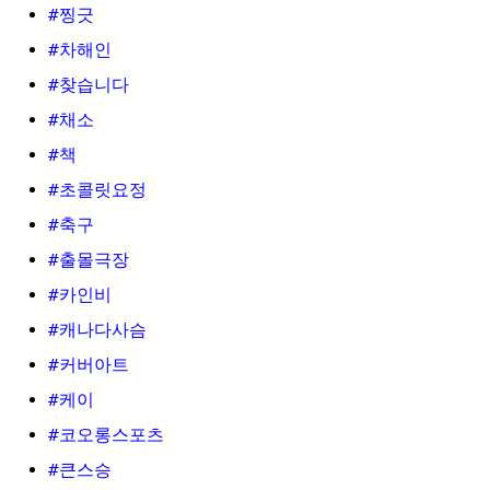
#찡긋
#차해인
#찾습니다
#채소
#책
#초콜릿요정
#축구
#출몰극장
#카인비
#캐나다사슴
#커버아트
#케이
#코오롱스포츠
#큰스승