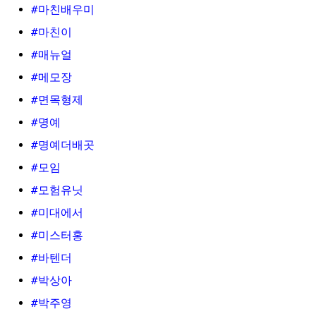
#마친배우미
#마친이
#매뉴얼
#메모장
#면목형제
#명예
#명예더배곳
#모임
#모험유닛
#미대에서
#미스터홍
#바텐더
#박상아
#박주영