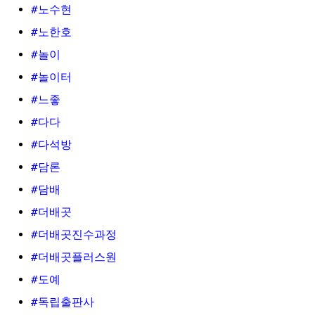
#노수현
#노한호
#놀이
#놀이터
#느좋
#다다
#다석방
#담론
#담배
#더배곳
#더배곳진수과정
#더배곳플러스원
#도예
#독립출판사