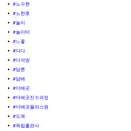
#노수현
#노한호
#놀이
#놀이터
#느좋
#다다
#다석방
#담론
#담배
#더배곳
#더배곳진수과정
#더배곳플러스원
#도예
#독립출판사