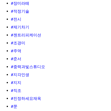
#장미라떼
#적정기술
#전시
#제기차기
#젠트리피케이션
#조경미
#주역
#준서
#중력과빛스튜디오
#지각인생
#지지
#직조
#진정하세요재옥
#쭌