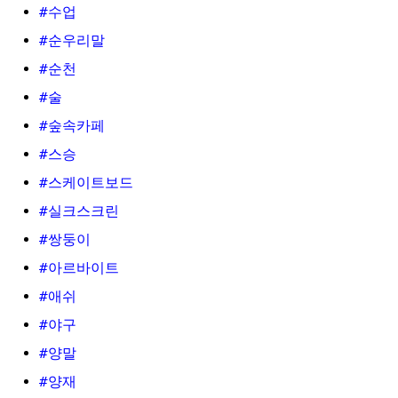
#수업
#순우리말
#순천
#술
#숲속카페
#스승
#스케이트보드
#실크스크린
#쌍둥이
#아르바이트
#애쉬
#야구
#양말
#양재