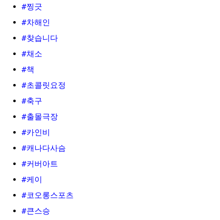
#찡긋
#차해인
#찾습니다
#채소
#책
#초콜릿요정
#축구
#출몰극장
#카인비
#캐나다사슴
#커버아트
#케이
#코오롱스포츠
#큰스승