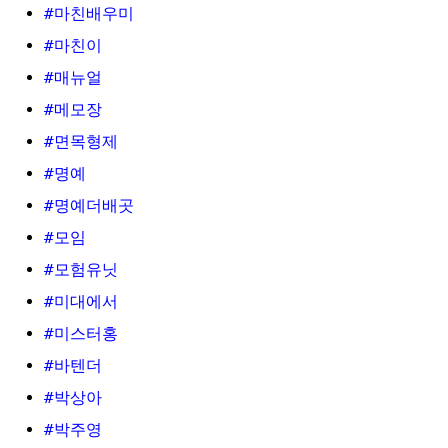
#마친배우미
#마친이
#매뉴얼
#메모장
#면목형제
#명예
#명예더배곳
#모임
#모험유닛
#미대에서
#미스터홍
#바텐더
#박상아
#박주영