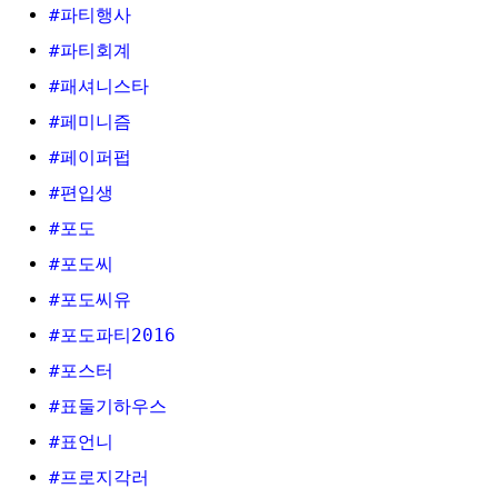
#파티행사
#파티회계
#패셔니스타
#페미니즘
#페이퍼펍
#편입생
#포도
#포도씨
#포도씨유
#포도파티2016
#포스터
#표둘기하우스
#표언니
#프로지각러