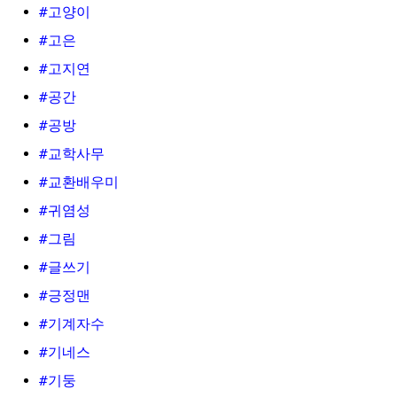
#고양이
#고은
#고지연
#공간
#공방
#교학사무
#교환배우미
#귀염성
#그림
#글쓰기
#긍정맨
#기계자수
#기네스
#기둥