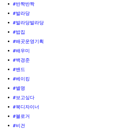
#반짝반짝
#발라당
#발라당발라당
#밥집
#배곳운영기획
#배우미
#백경준
#밴드
#베이킹
#별명
#보고싶다
#북디자이너
#블로거
#비건