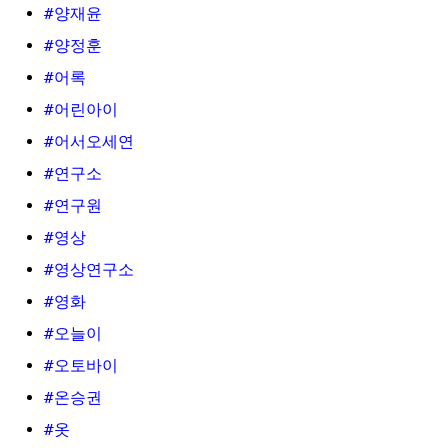
#양재윤
#양정훈
#어록
#어린아이
#어서오세연
#연구소
#연구원
#영상
#영상연구소
#영화
#오늘이
#오토바이
#온승권
#옷