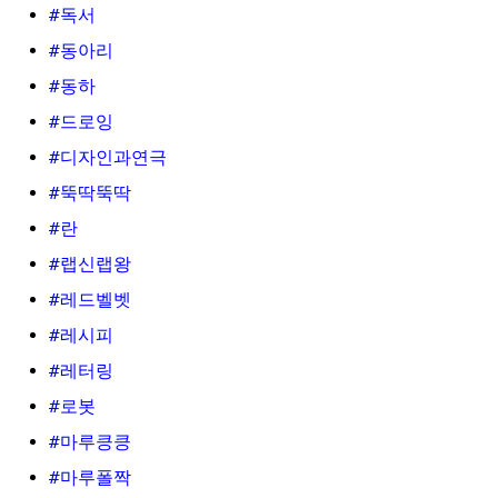
#독서
#동아리
#동하
#드로잉
#디자인과연극
#뚝딱뚝딱
#란
#랩신랩왕
#레드벨벳
#레시피
#레터링
#로봇
#마루킁킁
#마루폴짝