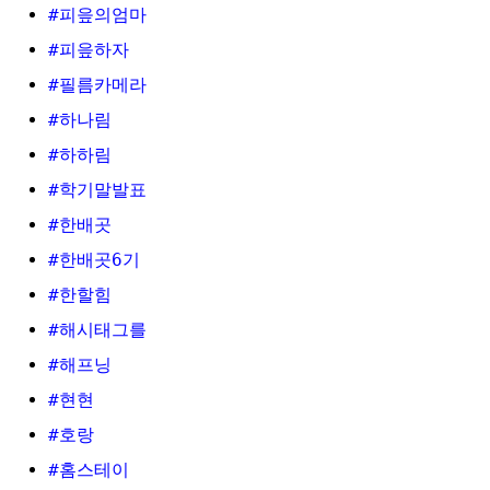
#피읖의엄마
#피읖하자
#필름카메라
#하나림
#하하림
#학기말발표
#한배곳
#한배곳6기
#한할힘
#해시태그를
#해프닝
#현현
#호랑
#홈스테이