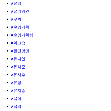
#요리
#요리명인
#우박
#운영기획
#운영기획팀
#워크숍
#월간멋멋
#유나연
#유석준
#유시후
#유영
#유지승
#음식
#음악