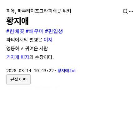
피읖, 파주타이포그라피배곳 위키
황지애
#한배곳
#배우미
#편입생
파티에서의 별명은
이지
엉뚱하고 귀여운 사람
기지개 피자
의 수장이다.
2026-03-14 10:43:22
·
황지애.txt
편집 이력
위키위키위키
로 만들어졌습니다.