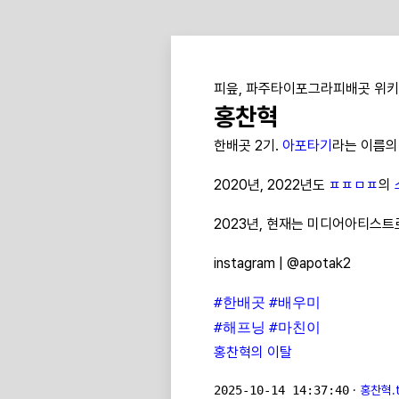
피읖, 파주타이포그라피배곳 위키
홍찬혁
한배곳 2기.
아포타기
라는 이름의
2020년, 2022년도
ㅍㅍㅁㅍ
의
2023년, 현재는 미디어아티스트
instagram | @apotak2
#한배곳
#배우미
#해프닝
#마친이
홍찬혁의 이탈
2025-10-14 14:37:40
·
홍찬혁.t