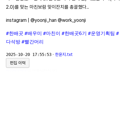
2.0)를 맞는 마친보람 맞이잔치를 총괄했다..
instagram | @yoonji_han @work_yoonji
#한배곳
#배우미
#마친이
#한배곳6기
#운영기획팀
#
다석방
#빨간머리
2025-10-20 17:55:53
·
한윤지.txt
편집 이력
위키위키위키
로 만들어졌습니다.