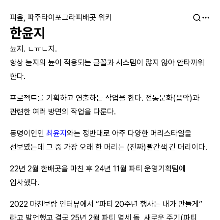
피읖, 파주타이포그라피배곳 위키
한윤지
뉸지. ㄴㅠㄴ지.
항상 뉸지의 뉸이 적용되는 글꼴과 시스템이 많지 않아 안타까워
한다.
프로젝트를 기획하고 연출하는 작업을 한다. 전통문화(음악)과
관련한 여러 방면의 작업을 다룬다.
동명이인인
최윤지
와는 정반대로 아주 다양한 머리스타일을
선보였는데 그 중 가장 오래 한 머리는 (진짜)빨간색 긴 머리이다.
22년 2월 한배곳을 마친 후 24년 11월 파티 운영기획팀에
입사했다.
2022 마친보람 인터뷰에서 “파티 20주년 행사는 내가 만들게”
라고 발언했고 결국 25년 2월 파티 열세 돌, 새로운 주기(파티