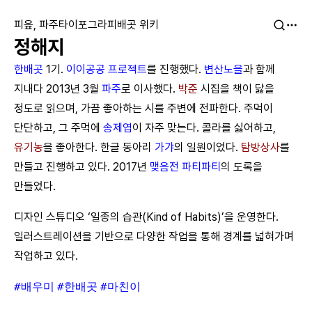
피읖, 파주타이포그라피배곳 위키
정해지
한배곳
1기.
이이공공 프로젝트
를 진행했다.
변산노을
과 함께
지내다 2013년 3월
파주
로 이사했다.
박준
시집을 책이 닳을
정도로 읽으며, 가끔 좋아하는 시를 주변에 전파한다. 주먹이
단단하고, 그 주먹에
송제엽
이 자주 맞는다. 콜라를 싫어하고,
유기농
을 좋아한다. 한글 동아리
가갸
의 일원이었다.
탐방상사
를
만들고 진행하고 있다. 2017년
맺음전
파티파티
의 도록을
만들었다.
디자인 스튜디오 ‘일종의 습관(Kind of Habits)’을 운영한다.
일러스트레이션을 기반으로 다양한 작업을 통해 경계를 넓혀가며
작업하고 있다.
#배우미
#한배곳
#마친이