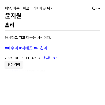
피읖, 파주타이포그라피배곳 위키
윤지원
홀리
응시하고 찍고 다듬는 사람이다.
#배우미
#더배곳
#마친이
2025-10-14 14:37:37
·
윤지원.txt
편집 이력
위키위키위키
로 만들어졌습니다.