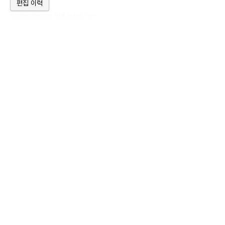
편집 이력
위키위키위키
로 만들어졌습니다.