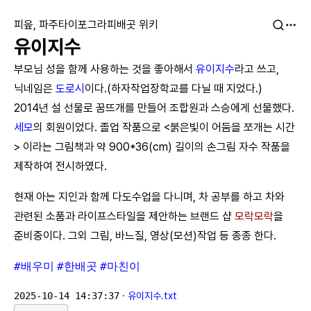
피읖, 파주타이포그라피배곳 위키
유이지수
부모님 성을 함께 사용하는 것을 좋아해서
유이지수
라고 쓰고,
닉네임은
도로시
이다.(하자작업장학교를 다닐 때 지었다.)
2014년 설 선물로 꿈뜨개를 만들어 조합원과 스승에게 선물했다.
세모
의 회원이었다. 졸업 작품으로 <붉은빛이 어둠을 쪼개는 시간
> 이라는 그림책과 약 900*36(cm) 길이의 손그림 자수 작품을
제작하여 전시하였다.
현재 아는 지인과 함께 다도수업을 다니며, 차 공부를 하고 차와
관련된 소품과 라이프스타일을 제안하는 브랜드 샵
모락모락
을
준비중이다. 그외 그림, 바느질, 영상(모션)작업 등 종종 한다.
#배우미
#한배곳
#마친이
2025-10-14 14:37:37
·
유이지수.txt