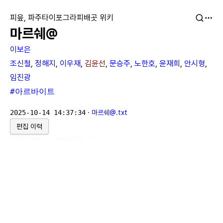
피읖, 파주타이포그라피배곳 위키
마르쉐@
이보은
조신철
,
정해지
,
이우재
,
김윤선
,
문승주
,
노한호
,
윤재희
,
안시형
,
임진광
#아르바이트
2025-10-14 14:37:34
·
마르쉐@.txt
편집 이력
위키위키위키
로 만들어졌습니다.