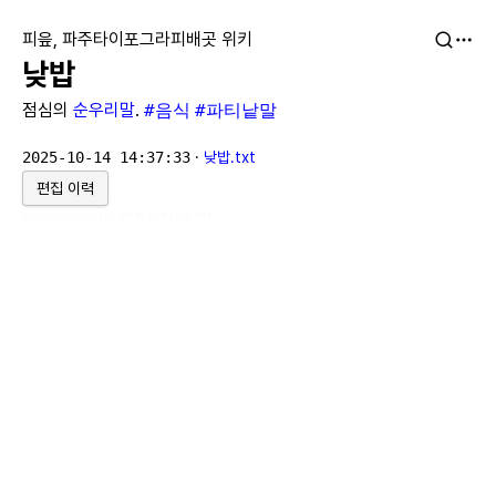
피읖, 파주타이포그라피배곳 위키
낮밥
점심의
순우리말
.
#음식
#파티낱말
2025-10-14 14:37:33
·
낮밥.txt
편집 이력
위키위키위키
로 만들어졌습니다.