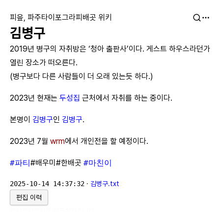
피읖, 파주타이포그라피배곳 위키
김병구
2019년 병구의 자취방은 ‘청아 출판사’이다. 게스트 하우스라던가
열린 장소가 떠오른다.
(병구보다 다른 사람들이 더 오래 있는듯 하다.)
2023년 현재는
두성집
근처에서 자취를 하는 중이다.
본명이
김병구
인
김병구
.
2023년 7월
wrm
에서 개인전을 할 예정이다.
#파티
#배우미#한배곳
#마친이
2025-10-14 14:37:32
·
김병구.txt
편집 이력
위키위키위키
로 만들어졌습니다.