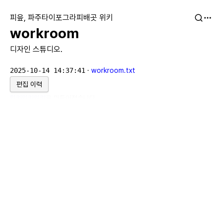
피읖, 파주타이포그라피배곳 위키
workroom
디자인 스튜디오.
2025-10-14 14:37:41
·
workroom.txt
편집 이력
위키위키위키
로 만들어졌습니다.