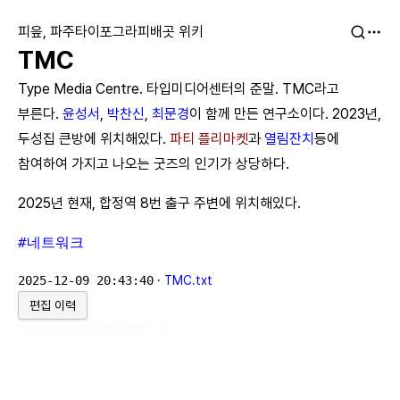
피읖, 파주타이포그라피배곳 위키
TMC
Type Media Centre. 타입미디어센터의 준말. TMC라고
부른다.
윤성서
,
박찬신
,
최문경
이 함께 만든 연구소이다. 2023년,
두성집 큰방에 위치해있다.
파티 플리마켓
과
열림잔치
등에
참여하여 가지고 나오는 굿즈의 인기가 상당하다.
2025년 현재, 합정역 8번 출구 주변에 위치해있다.
#네트워크
2025-12-09 20:43:40
·
TMC.txt
편집 이력
위키위키위키
로 만들어졌습니다.