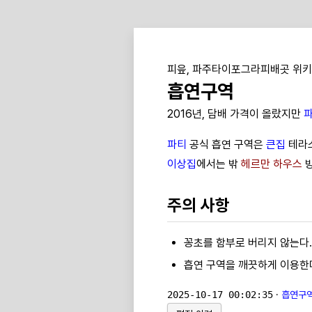
피읖, 파주타이포그라피배곳 위키
흡연구역
2016년, 담배 가격이 올랐지만
파티
공식 흡연 구역은
큰집
테라
이상집
에서는 밖
헤르만 하우스
방
주의 사항
꽁초를 함부로 버리지 않는다.
흡연 구역을 깨끗하게 이용한
2025-10-17 00:02:35
·
흡연구역