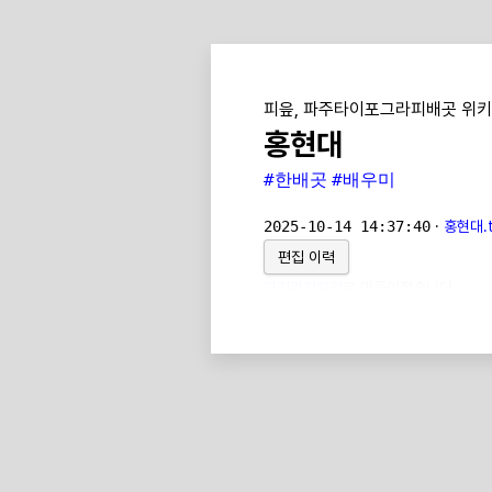
피읖, 파주타이포그라피배곳 위키
홍현대
#한배곳
#배우미
2025-10-14 14:37:40
·
홍현대.t
편집 이력
위키위키위키
로 만들어졌습니다.