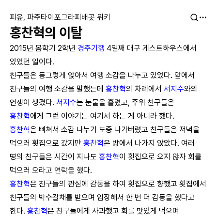
피읖, 파주타이포그라피배곳 위키
홍찬혁의 이탈
2015년 봄학기 2학년
경주기행
4일째 대구 게스트하우스에서
있었던 일이다.
친구들은 둥그렇게 앉아서 여행 소감을 나누고 있었다. 앞에서
친구들의 여행 소감을 말했는데
홍찬혁
의 차례에서
서지수
와의
언쟁이 생겼다.
서지수
는 눈물을 흘렸고, 주위 친구들은
홍찬혁
에게 그런 이야기는 여기서 하는 게 아니라 했다.
홍찬혁
은 삐쳐서 소감 나누기 도중 나가버렸고 친구들은 저녁을
먹으러 횟집으로 갔지만
홍찬혁
은 방에서 나가지 않았다. 여러
명의 친구들은 시간이 지나도
홍찬혁
이 횟집으로 오지 않자 회를
먹으러 오라고 연락을 했다.
홍찬혁
은 친구들의 관심에 감동을 하여 횟집으로 향했고 횟집에서
친구들의 박수갈채를 받으며 입장해서 한 번 더 감동을 했다고
한다.
홍찬혁
은 친구들에게 사과했고 회를 맛있게 먹으며