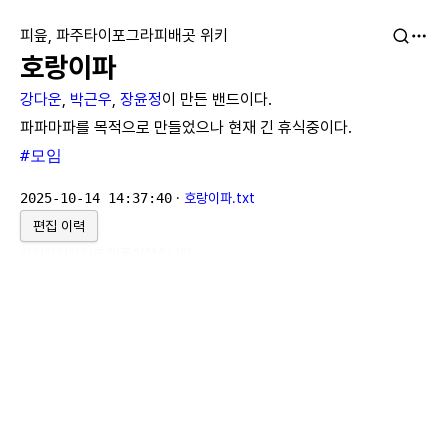
피읖, 파주타이포그라피배곳 위키
호랑이파
강다운
,
박근우
,
장윤정
이 만든 밴드이다.
파파마파를 목적으로 만들었으나 현재 긴 휴식중이다.
#모임
2025-10-14 14:37:40
·
호랑이파.txt
편집 이력
위키위키위키
로 만들어졌습니다.