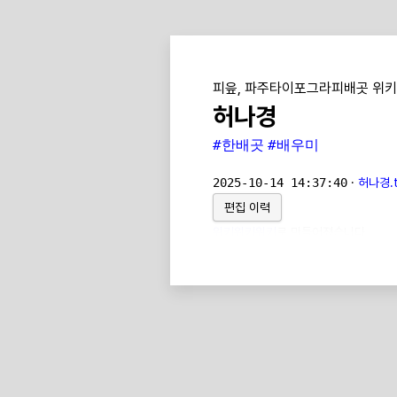
피읖, 파주타이포그라피배곳 위키
허나경
#한배곳
#배우미
2025-10-14 14:37:40
·
허나경.t
편집 이력
위키위키위키
로 만들어졌습니다.