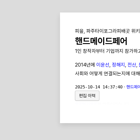
피읖, 파주타이포그라피배곳 위키
핸드메이드페어
1인 창작자부터 기업까지 참가하고
2014년에
이윤선
,
정해지
,
전산
,
사회와 어떻게 연결되는지에 대해
2025-10-14 14:37:40
·
핸드메이
편집 이력
위키위키위키
로 만들어졌습니다.