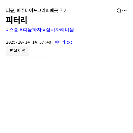
피읖, 파주타이포그라피배곳 위키
피터리
#스승
#피읖하자
#잠시자리비움
2025-10-14 14:37:40
·
피터리.txt
편집 이력
위키위키위키
로 만들어졌습니다.