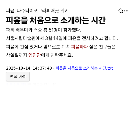
피읖, 파주타이포그라피배곳 위키
피읖을 처음으로 소개하는 시간
파티 배우미와 스승 총 51명이 참가했다.
서울시립미술관에서 3월 14일에 피읖을 전시하려고 합니다.
피읖에 관심 있거나 앞으로도 계속
피읖하다
싶은 친구들은
삼일절까지
임진광
에게 연락주세요.
2025-10-14 14:37:40
·
피읖을 처음으로 소개하는 시간.txt
편집 이력
위키위키위키
로 만들어졌습니다.