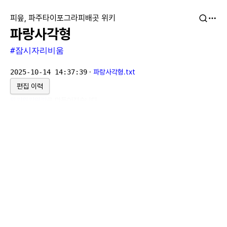
피읖, 파주타이포그라피배곳 위키
파랑사각형
#잠시자리비움
2025-10-14 14:37:39
·
파랑사각형.txt
편집 이력
위키위키위키
로 만들어졌습니다.