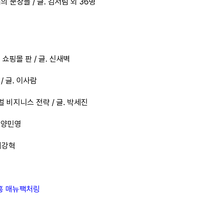
6개의 문장들 / 글. 김서림 외 36명
 쇼핑몰 판 / 글. 신새벽
 / 글. 이사람
벌 비지니스 전략 / 글. 박세진
. 양민영
 이강혁
홍 매뉴팩처링