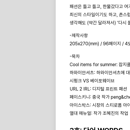
패션은 돌고 돌고, 한물갔다고 여
최신의 스타일이기도 하고, 촌스럽
생각해도 (약간 달라져서) ‘다시
-제작사항
205x270(mm) / 96페이지 / 
-목차
Cool items for summer:
하와이안셔츠: 하와이안셔츠에 대
시펑크 VS 베이포웨이브
URL 2 IRL: 디지털 프린트 패션
페이스키니: 중국 작가 peng&ch
아이스박스: 시장의 스티로폼 아
열대 매뉴얼: 작가 조혜진의 작업