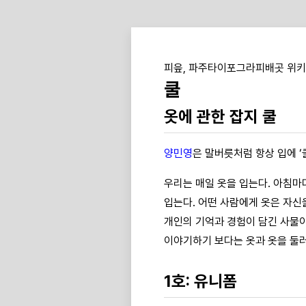
피읖, 파주타이포그라피배곳 위키
쿨
옷에 관한 잡지 쿨
양민영
은 말버릇처럼 항상 입에 ‘
우리는 매일 옷을 입는다. 아침마
입는다. 어떤 사람에게 옷은 자신
개인의 기억과 경험이 담긴 사물이
이야기하기 보다는 옷과 옷을 둘러
1호: 유니폼