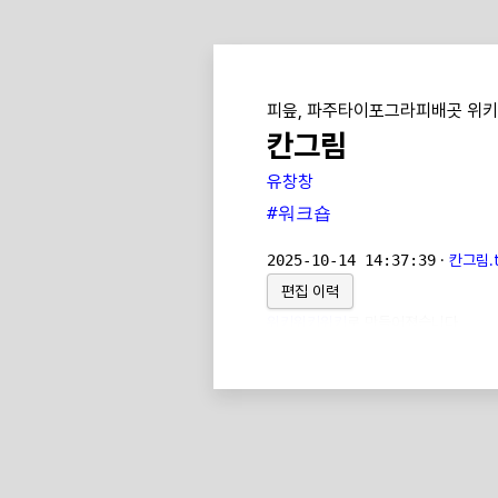
피읖, 파주타이포그라피배곳 위키
칸그림
유창창
#워크숍
2025-10-14 14:37:39
·
칸그림.t
편집 이력
위키위키위키
로 만들어졌습니다.