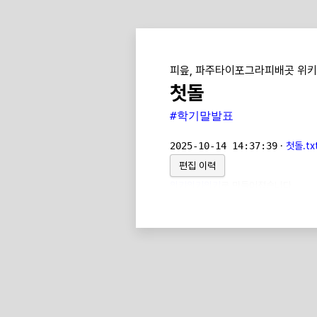
피읖, 파주타이포그라피배곳 위키
첫돌
#학기말발표
2025-10-14 14:37:39
·
첫돌.tx
편집 이력
위키위키위키
로 만들어졌습니다.