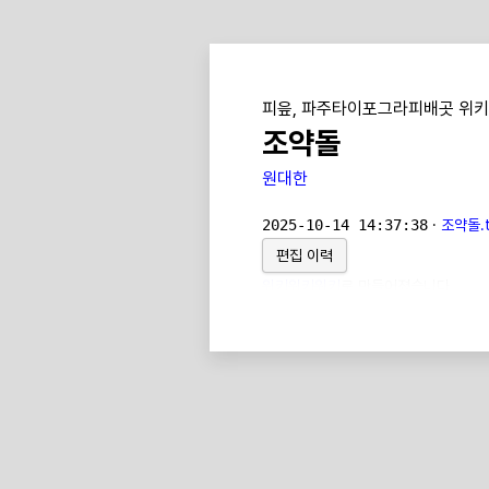
피읖, 파주타이포그라피배곳 위키
조약돌
원대한
2025-10-14 14:37:38
·
조약돌.t
편집 이력
위키위키위키
로 만들어졌습니다.