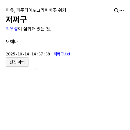
피읖, 파주타이포그라피배곳 위키
저쩌구
박우성
이 심취해 있는 것.
오해다..
2025-10-14 14:37:38
·
저쩌구.txt
편집 이력
위키위키위키
로 만들어졌습니다.