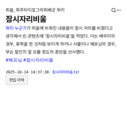
피읖, 파주타이포그라피배곳 위키
잠시자리비움
파티 누군가
가 피읖에 비워진 내용들이 잠시 자리를 비웠다고
생각해서 빈 콘텐츠에 ‘잠시자리비움’을 적었다. 이는 배우미의
경우, 휴학을 한 것처럼 보이게 하거나 사물이나 해프닝의 경우,
무슨 말인지 잘 모를 정도의 혼란을 선사했다.
#해프닝
#잠시자리비움
2025-10-14 14:37:38
·
잠시자리비움.txt
편집 이력
위키위키위키
로 만들어졌습니다.