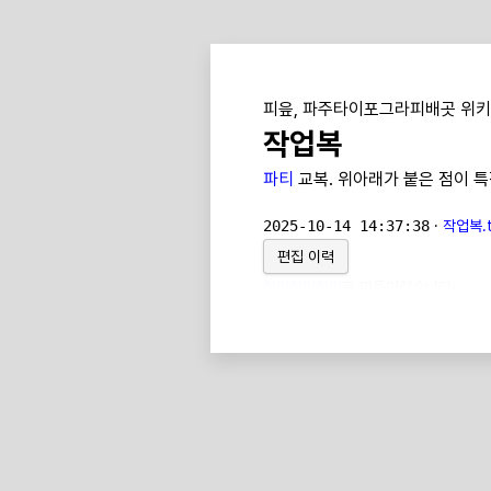
피읖, 파주타이포그라피배곳 위키
작업복
파티
교복. 위아래가 붙은 점이 특
2025-10-14 14:37:38
·
작업복.t
편집 이력
위키위키위키
로 만들어졌습니다.