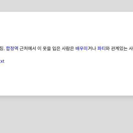
징.
합정역
근처에서 이 옷을 입은 사람은
배우미
거나
파티
와 관계있는 사
xt