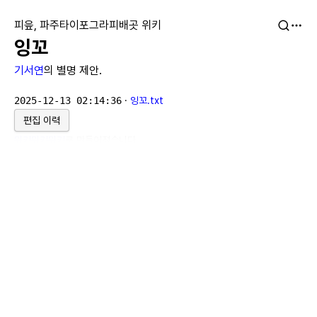
피읖, 파주타이포그라피배곳 위키
잉꼬
기서연
의 별명 제안.
2025-12-13 02:14:36
·
잉꼬.txt
편집 이력
위키위키위키
로 만들어졌습니다.