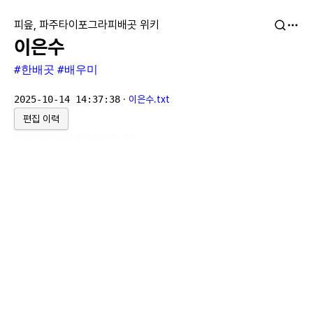
피읖, 파주타이포그라피배곳 위키
이은수
#한배곳
#배우미
2025-10-14 14:37:38
·
이은수.txt
편집 이력
위키위키위키
로 만들어졌습니다.