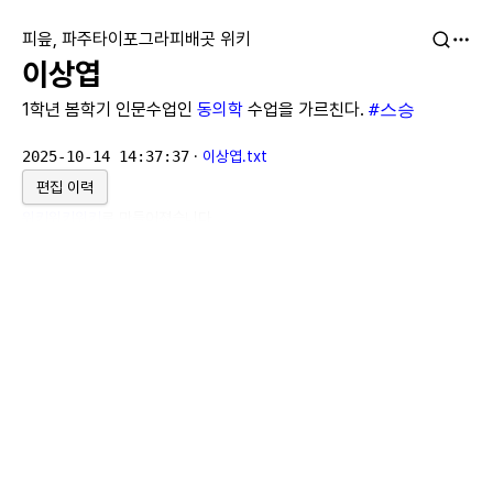
피읖, 파주타이포그라피배곳 위키
이상엽
1학년 봄학기 인문수업인
동의학
수업을 가르친다.
#스승
2025-10-14 14:37:37
·
이상엽.txt
편집 이력
위키위키위키
로 만들어졌습니다.