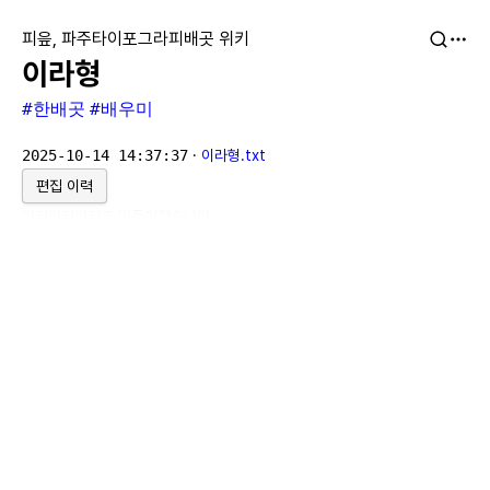
피읖, 파주타이포그라피배곳 위키
이라형
#한배곳
#배우미
2025-10-14 14:37:37
·
이라형.txt
편집 이력
위키위키위키
로 만들어졌습니다.