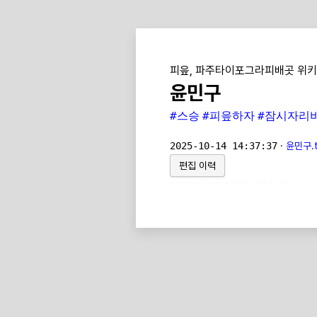
피읖, 파주타이포그라피배곳 위키
윤민구
#스승
#피읖하자
#잠시자리
2025-10-14 14:37:37
·
윤민구.t
편집 이력
위키위키위키
로 만들어졌습니다.