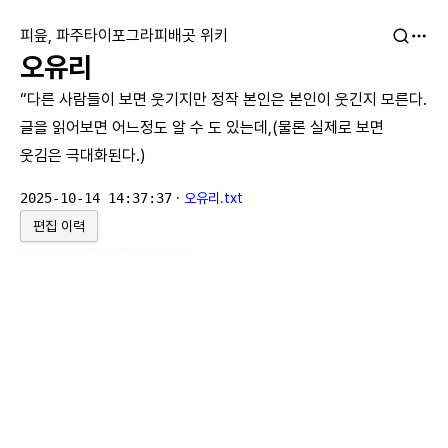
피읖, 파주타이포그라피배곳 위키
오유리
“다른 사람들이 보면 웃기지만 정작 본인은 본인이 웃긴지 모른다.
글을 읽어보면 어느정도 알 수 도 있는데,(물론 실제로 보면
웃김은 극대화된다.)
2025-10-14 14:37:37
·
오유리.txt
편집 이력
위키위키위키
로 만들어졌습니다.