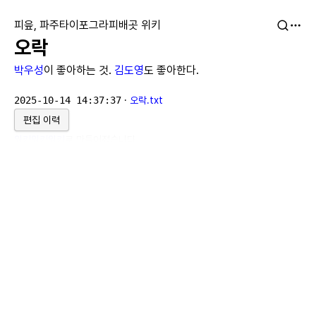
피읖, 파주타이포그라피배곳 위키
오락
박우성
이 좋아하는 것.
김도영
도 좋아한다.
2025-10-14 14:37:37
·
오락.txt
편집 이력
위키위키위키
로 만들어졌습니다.